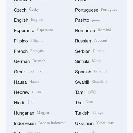
Český
Português
Czech
Portuguese
English
پښتو
English
Pashto
Esperanto
Română
Esperanto
Romanian
Filipino
Русский
Filipino
Russian
Français
Српски
French
Serbian
Deutsch
සිංහල
German
Sinhala
Ελληνικά
Español
Greek
Spanish
Hausa
Kiswahili
Hausa
Swahili
עברית
தமிழ்
Hebrew
Tamil
हिन्दी
ไทย
Hindi
Thai
Magyar
Türkçe
Hungarian
Turkish
Bahasa Indonesia
Українська
Indonesian
Ukrainian
Italiano
اردو