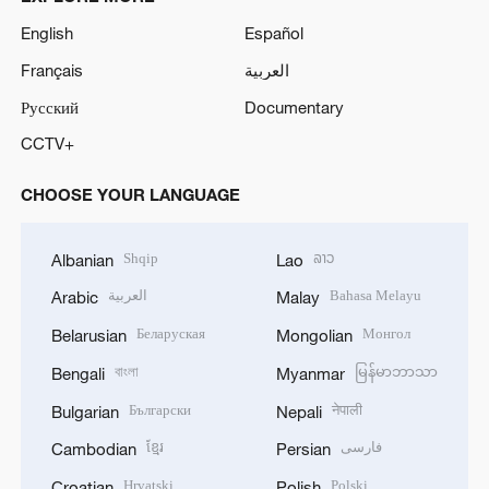
English
Español
Français
العربية
Русский
Documentary
CCTV+
CHOOSE YOUR LANGUAGE
Shqip
ລາວ
Albanian
Lao
العربية
Bahasa Melayu
Arabic
Malay
Беларуская
Монгол
Belarusian
Mongolian
বাংলা
မြန်မာဘာသာ
Bengali
Myanmar
Български
नेपाली
Bulgarian
Nepali
ខ្មែរ
فارسی
Cambodian
Persian
Hrvatski
Polski
Croatian
Polish