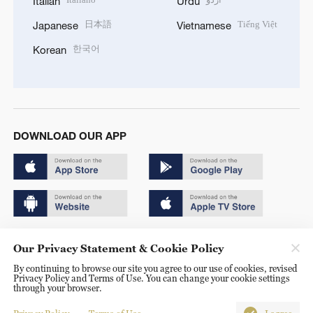
Italian
Urdu
日本語
Tiếng Việt
Japanese
Vietnamese
한국어
Korean
DOWNLOAD OUR APP
Copyright © 2024 CGTN.
Our Privacy Statement & Cookie Policy
京ICP备20000184号
By continuing to browse our site you agree to our use of cookies, revised
Privacy Policy and Terms of Use. You can change your cookie settings
京公网安备 11010502050052号
through your browser.
Disinformation report hotline: 010-85061466