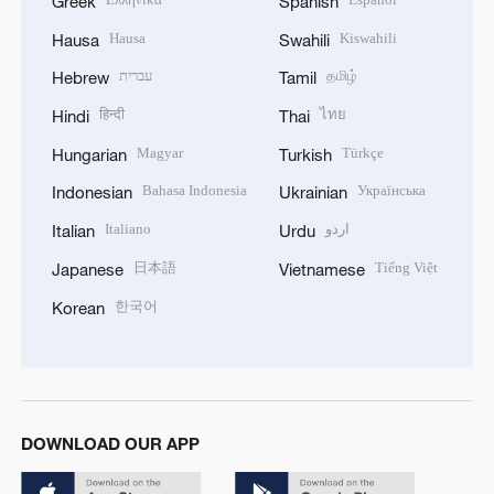
Greek
Spanish
Hausa
Kiswahili
Hausa
Swahili
עברית
தமிழ்
Hebrew
Tamil
हिन्दी
ไทย
Hindi
Thai
Magyar
Türkçe
Hungarian
Turkish
Bahasa Indonesia
Українська
Indonesian
Ukrainian
Italiano
اردو
Italian
Urdu
日本語
Tiếng Việt
Japanese
Vietnamese
한국어
Korean
DOWNLOAD OUR APP