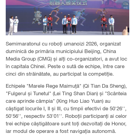
Semimaratonul cu roboți umanoizi 2026, organizat
duminică de primăria municipiului Beijing, China
Media Group (CMG) și alți co-organizatori, a avut loc
în capitala Chinei. Peste o sută de echipe, între care
cinci din străinătate, au participat la competiţie.
Echipele "Marele Rege Maimuță" (Qi Tian Da Sheng),
"Fulgerul și Tunetul" (Lei Ting Shan Dian) și "Scânteia
care aprinde câmpia" (Xing Huo Liao Yuan) au
câștigat locurile I, II și III, cu timpii efectivi de 50'26'',
50'56'', respectiv 53'01''. Roboții participanți ai celor
trei echipe câștigătoare sunt toţi dezvoltaţi de Honor,
iar modul de operare a fost navigația autonomă.