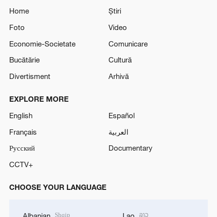
Home
Știri
Foto
Video
Economie-Societate
Comunicare
Bucătărie
Cultură
Divertisment
Arhivă
EXPLORE MORE
English
Español
Français
العربية
Русский
Documentary
CCTV+
CHOOSE YOUR LANGUAGE
Shqip
ລາວ
Albanian
Lao