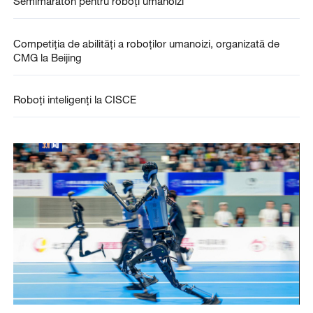
Semimaraton pentru roboți umanoizi
Competiția de abilități a roboților umanoizi, organizată de
CMG la Beijing
Roboți inteligenți la CISCE