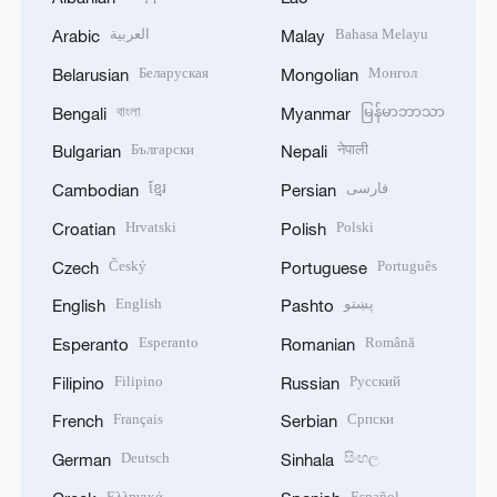
العربية
Bahasa Melayu
Arabic
Malay
Беларуская
Монгол
Belarusian
Mongolian
বাংলা
မြန်မာဘာသာ
Bengali
Myanmar
Български
नेपाली
Bulgarian
Nepali
ខ្មែរ
فارسی
Cambodian
Persian
Hrvatski
Polski
Croatian
Polish
Český
Português
Czech
Portuguese
English
پښتو
English
Pashto
Esperanto
Română
Esperanto
Romanian
Filipino
Русский
Filipino
Russian
Français
Српски
French
Serbian
Deutsch
සිංහල
German
Sinhala
Ελληνικά
Español