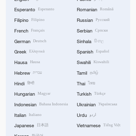
Esperanto
Română
Esperanto
Romanian
Filipino
Русский
Filipino
Russian
Français
Српски
French
Serbian
Deutsch
සිංහල
German
Sinhala
Ελληνικά
Español
Greek
Spanish
Hausa
Kiswahili
Hausa
Swahili
עברית
தமிழ்
Hebrew
Tamil
हिन्दी
ไทย
Hindi
Thai
Magyar
Türkçe
Hungarian
Turkish
Bahasa Indonesia
Українська
Indonesian
Ukrainian
Italiano
اردو
Italian
Urdu
日本語
Tiếng Việt
Japanese
Vietnamese
한국어