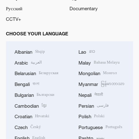
Русский
Documentary
CCTV+
CHOOSE YOUR LANGUAGE
Shqip
ລາວ
Albanian
Lao
العربية
Bahasa Melayu
Arabic
Malay
Беларуская
Монгол
Belarusian
Mongolian
বাংলা
မြန်မာဘာသာ
Bengali
Myanmar
Български
नेपाली
Bulgarian
Nepali
ខ្មែរ
فارسی
Cambodian
Persian
Hrvatski
Polski
Croatian
Polish
Český
Português
Czech
Portuguese
English
پښتو
English
Pashto