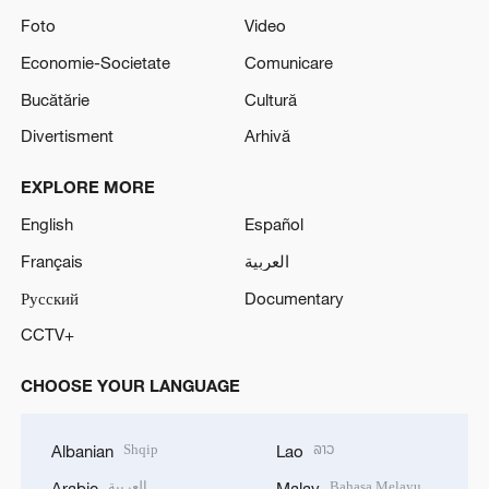
Foto
Video
Economie-Societate
Comunicare
Bucătărie
Cultură
Divertisment
Arhivă
EXPLORE MORE
English
Español
Français
العربية
Русский
Documentary
CCTV+
CHOOSE YOUR LANGUAGE
Shqip
ລາວ
Albanian
Lao
العربية
Bahasa Melayu
Arabic
Malay