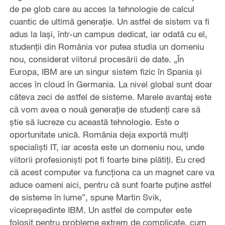
de pe glob care au acces la tehnologie de calcul
cuantic de ultimă generație. Un astfel de sistem va fi
adus la Iași, într-un campus dedicat, iar odată cu el,
studenții din România vor putea studia un domeniu
nou, considerat viitorul procesării de date. „În
Europa, IBM are un singur sistem fizic în Spania și
acces în cloud în Germania. La nivel global sunt doar
câteva zeci de astfel de sisteme. Marele avantaj este
că vom avea o nouă generație de studenți care să
știe să lucreze cu această tehnologie. Este o
oportunitate unică. România deja exportă mulți
specialiști IT, iar acesta este un domeniu nou, unde
viitorii profesioniști pot fi foarte bine plătiți. Eu cred
că acest computer va funcționa ca un magnet care va
aduce oameni aici, pentru că sunt foarte puține astfel
de sisteme în lume”, spune Martin Svik,
vicepreședinte IBM. Un astfel de computer este
folosit pentru probleme extrem de complicate, cum