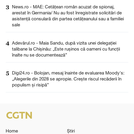
3
News.ro - MAE: Cetăţean român acuzat de spionaj,
arestat în Germania/ Nu au fost înregistrate solicitări de
asistenţă consulară din partea cetăţeanului sau a familiei
sale
4
Adevărul.ro - Maia Sandu, după vizita unei delegației
talibane la Chișinău: „Este rușinos că oameni cu funcții
înalte nu se documentează”
5
Digi24.ro - Bolojan, mesaj înainte de evaluarea Moody's:
„Alegerile din 2028 se apropie. Crește riscul recăderii în
populism și risipă”
Home
Știri