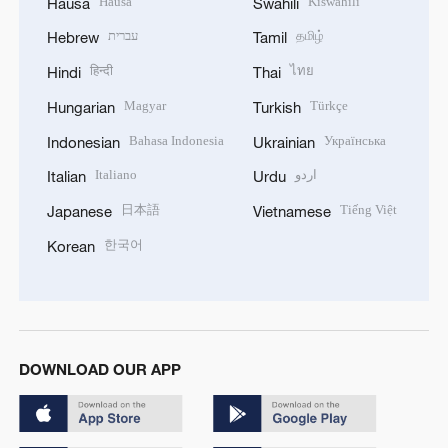
Hausa
Kiswahili
Hausa
Swahili
עברית
தமிழ்
Hebrew
Tamil
हिन्दी
ไทย
Hindi
Thai
Magyar
Türkçe
Hungarian
Turkish
Bahasa Indonesia
Українська
Indonesian
Ukrainian
Italiano
اردو
Italian
Urdu
日本語
Tiếng Việt
Japanese
Vietnamese
한국어
Korean
DOWNLOAD OUR APP