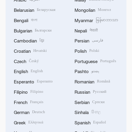
Беларуская
Монгол
Belarusian
Mongolian
বাংলা
မြန်မာဘာသာ
Bengali
Myanmar
Български
नेपाली
Bulgarian
Nepali
ខ្មែរ
فارسی
Cambodian
Persian
Hrvatski
Polski
Croatian
Polish
Český
Português
Czech
Portuguese
English
پښتو
English
Pashto
Esperanto
Română
Esperanto
Romanian
Filipino
Русский
Filipino
Russian
Français
Српски
French
Serbian
Deutsch
සිංහල
German
Sinhala
Ελληνικά
Español
Greek
Spanish