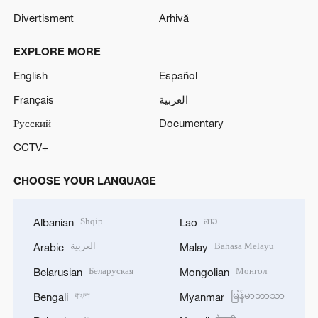
Divertisment
Arhivă
EXPLORE MORE
English
Español
Français
العربية
Русский
Documentary
CCTV+
CHOOSE YOUR LANGUAGE
Shqip
ລາວ
Albanian
Lao
العربية
Bahasa Melayu
Arabic
Malay
Беларуская
Монгол
Belarusian
Mongolian
বাংলা
မြန်မာဘာသာ
Bengali
Myanmar