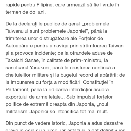
rapide pentru Filipine, care urmează să fie livrate în
termen de doi ani.
De la declarațiile publice de genul „problemele
Taiwanului sunt problemele Japoniei”, până la
trimiterea unor distrugătoare ale Forțelor de
Autoapărare pentru a naviga prin strâmtoarea Taiwan
și a provoca incidente; de la ofrandele aduse de
Takaichi Sanae, în calitate de prim-ministru, la
sanctuarul Yasukuni, până la creșterea continuă a
cheltuielilor militare și la bugetul record al apărării; de
la impunerea cu forța a modificării Constituției în
Parlament, până la ridicarea interdicției asupra
exportului de arme letale... Sub impulsul forțelor
politice de extremă dreapta din Japonia, „noul
militarism”Japoniei se intensifică tot mai mult.
Din punct de vedere istoric, Japonia a adus dezastre
grave în Asia și în lume, iar astăzi și-a dat definitiv jos