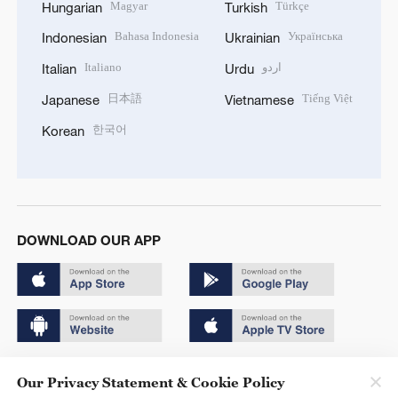
Magyar
Türkçe
Hungarian
Turkish
Bahasa Indonesia
Українська
Indonesian
Ukrainian
Italiano
اردو
Italian
Urdu
日本語
Tiếng Việt
Japanese
Vietnamese
한국어
Korean
DOWNLOAD OUR APP
Copyright © 2024 CGTN.
Our Privacy Statement & Cookie Policy