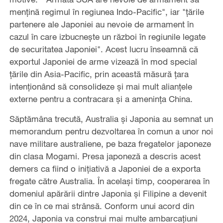
mențină regimul în regiunea Indo-Pacific", iar "ţările
partenere ale Japoniei au nevoie de armament în
cazul în care izbucneşte un război în regiunile legate
de securitatea Japoniei". Acest lucru înseamnă că
exportul Japoniei de arme vizează în mod special
țările din Asia-Pacific, prin această măsură ţara
intenţionând să consolideze și mai mult alianțele
externe pentru a contracara și a amenința China.
Săptămâna trecută, Australia și Japonia au semnat un
memorandum pentru dezvoltarea în comun a unor noi
nave militare australiene, pe baza fregatelor japoneze
din clasa Mogami. Presa japoneză a descris acest
demers ca fiind o inițiativă a Japoniei de a exporta
fregate către Australia. În același timp, cooperarea în
domeniul apărării dintre Japonia și Filipine a devenit
din ce în ce mai strânsă. Conform unui acord din
2024, Japonia va construi mai multe ambarcațiuni