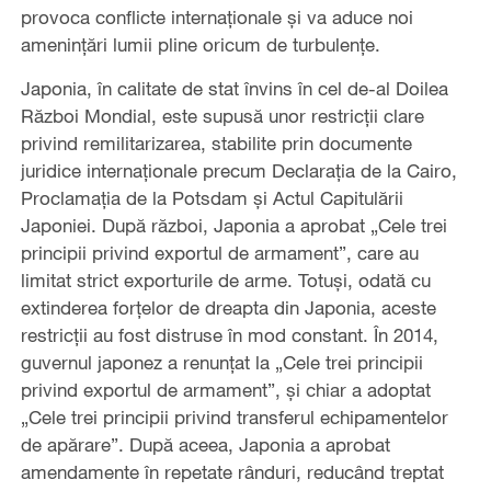
provoca conflicte internaționale și va aduce noi
amenințări lumii pline oricum de turbulențe.
Japonia, în calitate de stat învins în cel de-al Doilea
Război Mondial, este supusă unor restricții clare
privind remilitarizarea, stabilite prin documente
juridice internaționale precum Declarația de la Cairo,
Proclamația de la Potsdam și Actul Capitulării
Japoniei. După război, Japonia a aprobat „Cele trei
principii privind exportul de armament”, care au
limitat strict exporturile de arme. Totuși, odată cu
extinderea forțelor de dreapta din Japonia, aceste
restricții au fost distruse în mod constant. În 2014,
guvernul japonez a renunțat la „Cele trei principii
privind exportul de armament”, și chiar a adoptat
„Cele trei principii privind transferul echipamentelor
de apărare”. După aceea, Japonia a aprobat
amendamente în repetate rânduri, reducând treptat