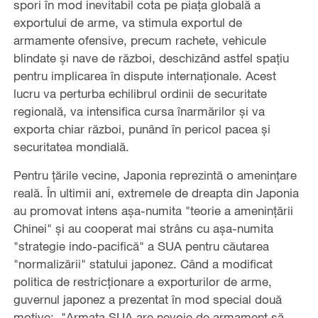
spori în mod inevitabil cota pe piața globală a
exportului de arme, va stimula exportul de
armamente ofensive, precum rachete, vehicule
blindate și nave de război, deschizând astfel spațiu
pentru implicarea în dispute internaționale. Acest
lucru va perturba echilibrul ordinii de securitate
regională, va intensifica cursa înarmărilor și va
exporta chiar război, punând în pericol pacea și
securitatea mondială.
Pentru țările vecine, Japonia reprezintă o amenințare
reală. În ultimii ani, extremele de dreapta din Japonia
au promovat intens așa-numita "teorie a amenințării
Chinei" și au cooperat mai strâns cu așa-numita
"strategie indo-pacifică" a SUA pentru căutarea
"normalizării" statului japonez. Când a modificat
politica de restricționare a exporturilor de arme,
guvernul japonez a prezentat în mod special două
motive: "Armata SUA are nevoie de armament să