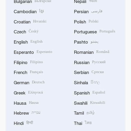
Български
नेपाली
Bulgarian
Nepali
ខ្មែរ
فارسی
Cambodian
Persian
Hrvatski
Polski
Croatian
Polish
Český
Português
Czech
Portuguese
English
پښتو
English
Pashto
Esperanto
Română
Esperanto
Romanian
Filipino
Русский
Filipino
Russian
Français
Српски
French
Serbian
Deutsch
සිංහල
German
Sinhala
Ελληνικά
Español
Greek
Spanish
Hausa
Kiswahili
Hausa
Swahili
עברית
தமிழ்
Hebrew
Tamil
हिन्दी
ไทย
Hindi
Thai