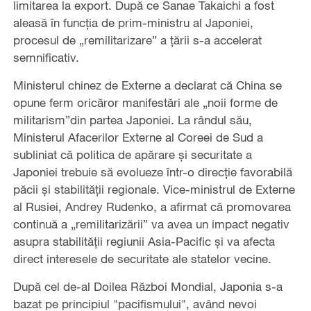
limitarea la export. După ce Sanae Takaichi a fost
aleasă în funcția de prim-ministru al Japoniei,
procesul de „remilitarizare” a țării s-a accelerat
semnificativ.
Ministerul chinez de Externe a declarat că China se
opune ferm oricăror manifestări ale „noii forme de
militarism”din partea Japoniei. La rândul său,
Ministerul Afacerilor Externe al Coreei de Sud a
subliniat că politica de apărare și securitate a
Japoniei trebuie să evolueze într-o direcție favorabilă
păcii și stabilității regionale. Vice-ministrul de Externe
al Rusiei, Andrey Rudenko, a afirmat că promovarea
continuă a „remilitarizării” va avea un impact negativ
asupra stabilității regiunii Asia-Pacific și va afecta
direct interesele de securitate ale statelor vecine.
După cel de-al Doilea Război Mondial, Japonia s-a
bazat pe principiul "pacifismului", având nevoi