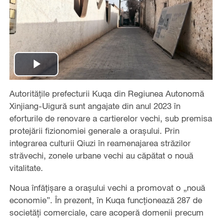
Play
Autoritățile prefecturii Kuqa din Regiunea Autonomă
Video
Xinjiang-Uigură sunt angajate din anul 2023 în
eforturile de renovare a cartierelor vechi, sub premisa
protejării fizionomiei generale a orașului. Prin
integrarea culturii Qiuzi în reamenajarea străzilor
străvechi, zonele urbane vechi au căpătat o nouă
vitalitate.
Noua înfățișare a orașului vechi a promovat o „nouă
economie”. În prezent, în Kuqa funcționează 287 de
societăți comerciale, care acoperă domenii precum