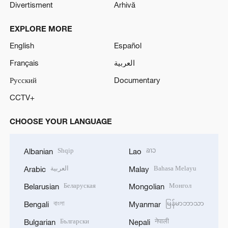
Divertisment
Arhivă
EXPLORE MORE
English
Español
Français
العربية
Русский
Documentary
CCTV+
CHOOSE YOUR LANGUAGE
Shqip
ລາວ
Albanian
Lao
العربية
Bahasa Melayu
Arabic
Malay
Беларуская
Монгол
Belarusian
Mongolian
বাংলা
မြန်မာဘာသာ
Bengali
Myanmar
Български
नेपाली
Bulgarian
Nepali