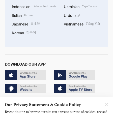
Bahasa Indonesia
Українська
Indonesian
Ukrainian
Italiano
اردو
Italian
Urdu
日本語
Tiếng Việt
Japanese
Vietnamese
한국어
Korean
DOWNLOAD OUR APP
Copyright © 2024 CGTN.
Our Privacy Statement & Cookie Policy
京ICP备20000184号
By continuing to browse our site you agree to our use of cookies, revised