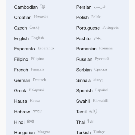
ខ្មែរ
فارسی
Cambodian
Persian
Hrvatski
Polski
Croatian
Polish
Český
Português
Czech
Portuguese
English
پښتو
English
Pashto
Esperanto
Română
Esperanto
Romanian
Filipino
Русский
Filipino
Russian
Français
Српски
French
Serbian
Deutsch
සිංහල
German
Sinhala
Ελληνικά
Español
Greek
Spanish
Hausa
Kiswahili
Hausa
Swahili
עברית
தமிழ்
Hebrew
Tamil
हिन्दी
ไทย
Hindi
Thai
Magyar
Türkçe
Hungarian
Turkish