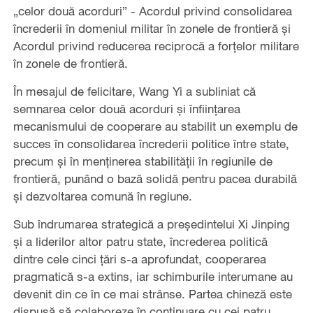
„celor două acorduri” - Acordul privind consolidarea
încrederii în domeniul militar în zonele de frontieră și
Acordul privind reducerea reciprocă a forțelor militare
în zonele de frontieră.
În mesajul de felicitare, Wang Yi a subliniat că
semnarea celor două acorduri și înființarea
mecanismului de cooperare au stabilit un exemplu de
succes în consolidarea încrederii politice între state,
precum și în menținerea stabilității în regiunile de
frontieră, punând o bază solidă pentru pacea durabilă
și dezvoltarea comună în regiune.
Sub îndrumarea strategică a președintelui Xi Jinping
și a liderilor altor patru state, încrederea politică
dintre cele cinci țări s-a aprofundat, cooperarea
pragmatică s-a extins, iar schimburile interumane au
devenit din ce în ce mai strânse. Partea chineză este
dispusă să colaboreze în continuare cu cei patru