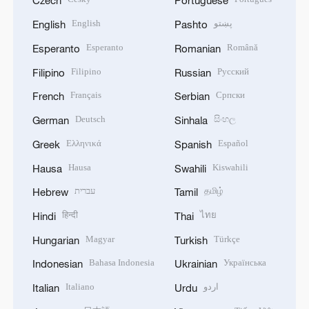
Czech
Portuguese
English
پښتو
English
Pashto
Esperanto
Română
Esperanto
Romanian
Filipino
Русский
Filipino
Russian
Français
Српски
French
Serbian
Deutsch
සිංහල
German
Sinhala
Ελληνικά
Español
Greek
Spanish
Hausa
Kiswahili
Hausa
Swahili
עברית
தமிழ்
Hebrew
Tamil
हिन्दी
ไทย
Hindi
Thai
Magyar
Türkçe
Hungarian
Turkish
Bahasa Indonesia
Українська
Indonesian
Ukrainian
Italiano
اردو
Italian
Urdu