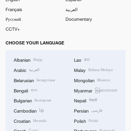
Français
العربية
Русский
Documentary
CCTV+
CHOOSE YOUR LANGUAGE
Shqip
ລາວ
Albanian
Lao
العربية
Bahasa Melayu
Arabic
Malay
Беларуская
Монгол
Belarusian
Mongolian
বাংলা
မြန်မာဘာသာ
Bengali
Myanmar
Български
नेपाली
Bulgarian
Nepali
ខ្មែរ
فارسی
Cambodian
Persian
Hrvatski
Polski
Croatian
Polish
Český
Português