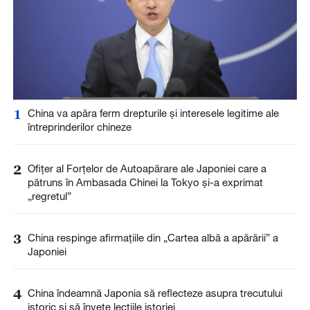
1
China va apăra ferm drepturile și interesele legitime ale
întreprinderilor chineze
2
Ofițer al Forțelor de Autoapărare ale Japoniei care a
pătruns în Ambasada Chinei la Tokyo și-a exprimat
„regretul”
3
China respinge afirmațiile din „Cartea albă a apărării” a
Japoniei
4
China îndeamnă Japonia să reflecteze asupra trecutului
istoric și să învețe lecțiile istoriei