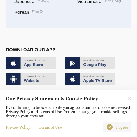
日本語
Tiếng Việt
Japanese
Vietnamese
한국어
Korean
DOWNLOAD OUR APP
Copyright © 2024 CGTN.
Our Privacy Statement & Cookie Policy
京ICP备20000184号
By continuing to browse our site you agree to our use of cookies, revised
Privacy Policy and Terms of Use. You can change your cookie settings
京公网安备 11010502050052号
through your browser.
Disinformation report hotline: 010-85061466
Privacy Policy
Terms of Use
I agree