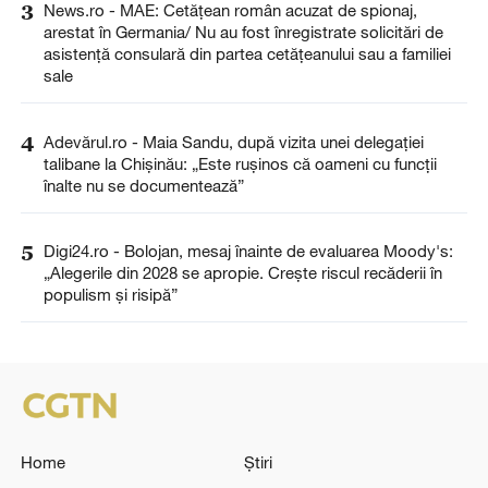
3
News.ro - MAE: Cetăţean român acuzat de spionaj,
arestat în Germania/ Nu au fost înregistrate solicitări de
asistenţă consulară din partea cetăţeanului sau a familiei
sale
4
Adevărul.ro - Maia Sandu, după vizita unei delegației
talibane la Chișinău: „Este rușinos că oameni cu funcții
înalte nu se documentează”
5
Digi24.ro - Bolojan, mesaj înainte de evaluarea Moody's:
„Alegerile din 2028 se apropie. Crește riscul recăderii în
populism și risipă”
Home
Știri