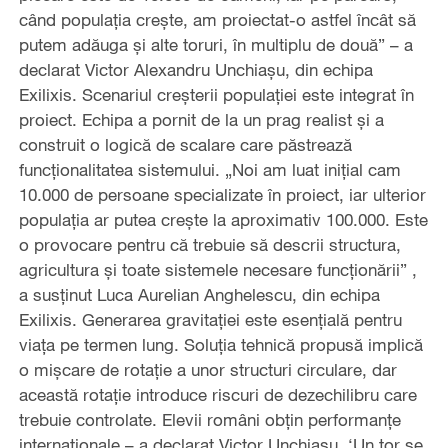
când populația crește, am proiectat-o astfel încât să
putem adăuga și alte toruri, în multiplu de două” – a
declarat Victor Alexandru Unchiașu, din echipa
Exilixis. Scenariul creșterii populației este integrat în
proiect. Echipa a pornit de la un prag realist și a
construit o logică de scalare care păstrează
funcționalitatea sistemului. „Noi am luat inițial cam
10.000 de persoane specializate în proiect, iar ulterior
populația ar putea crește la aproximativ 100.000. Este
o provocare pentru că trebuie să descrii structura,
agricultura și toate sistemele necesare funcționării” ,
a susţinut Luca Aurelian Anghelescu, din echipa
Exilixis. Generarea gravitației este esențială pentru
viața pe termen lung. Soluția tehnică propusă implică
o mișcare de rotație a unor structuri circulare, dar
această rotație introduce riscuri de dezechilibru care
trebuie controlate. Elevii români obțin performanțe
internaționale – a declarat Victor Unchiașu. ‘Un tor se