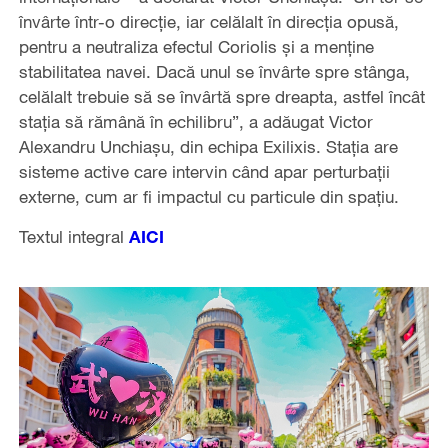
învârte într-o direcție, iar celălalt în direcția opusă,
pentru a neutraliza efectul Coriolis și a menține
stabilitatea navei. Dacă unul se învârte spre stânga,
celălalt trebuie să se învârtă spre dreapta, astfel încât
stația să rămână în echilibru”, a adăugat Victor
Alexandru Unchiașu, din echipa Exilixis. Stația are
sisteme active care intervin când apar perturbații
externe, cum ar fi impactul cu particule din spațiu.
Textul integral
AICI