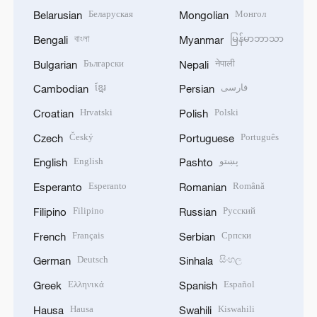
Беларуская
Монгол
Belarusian
Mongolian
বাংলা
မြန်မာဘာသာ
Bengali
Myanmar
Български
नेपाली
Bulgarian
Nepali
ខ្មែរ
فارسی
Cambodian
Persian
Hrvatski
Polski
Croatian
Polish
Český
Português
Czech
Portuguese
English
پښتو
English
Pashto
Esperanto
Română
Esperanto
Romanian
Filipino
Русский
Filipino
Russian
Français
Српски
French
Serbian
Deutsch
සිංහල
German
Sinhala
Ελληνικά
Español
Greek
Spanish
Hausa
Kiswahili
Hausa
Swahili