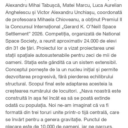
Alexandru Mihai Tabușcă, Matei Marcu, Luca Aurelian
Anghelescu și Victor Alexandru Unchiașu, coordonată
de profesoara Mihaela Chioveanu, a obținut Premiul II
la Concursul Internațional „Gerard K. O’Neill Space
Settlement” 2026. Competiția, organizată de National
Space Society, a reunit aproximativ 24.000 de elevi
din 31 de țări. Proiectul lor a vizat proiectarea unei
stații spațiale autosustenabile pentru zeci de mii de
oameni. Stația este gândită ca un sistem extensibil.
Conceptul pornește de la un nucleu inițial și permite
dezvoltarea progresivă, fără pierderea echilibrului
structural. Scopul final este adaptarea acesteia la
creștearea numărului de locuitori. „Nava noastră este
construită în așa fel încât ea să se poată extinde
odată cu populația. Noi ne-am imaginat că va fi
formată din trei toruri unite printr-o tijă centrală, care
se învârt pentru a genera gravitație. Punctul de
plecare este de 10.000 de oameni, iar pe parcurs,