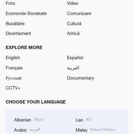
Foto
Video
Economie-Societate
Comunicare
Bucătărie
Cultură
Divertisment
Arhivă
EXPLORE MORE
English
Español
Français
العربية
Русский
Documentary
CCTV+
CHOOSE YOUR LANGUAGE
Shqip
ລາວ
Albanian
Lao
العربية
Bahasa Melayu
Arabic
Malay