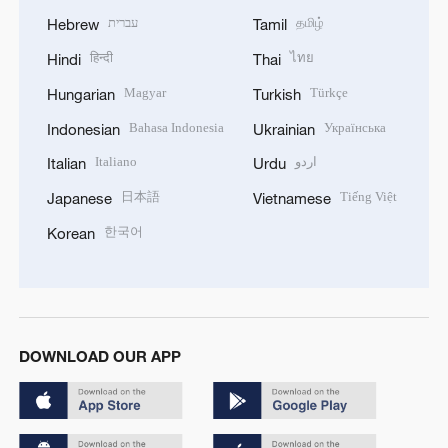
עברית
தமிழ்
Hebrew
Tamil
हिन्दी
ไทย
Hindi
Thai
Magyar
Türkçe
Hungarian
Turkish
Bahasa Indonesia
Українська
Indonesian
Ukrainian
Italiano
اردو
Italian
Urdu
日本語
Tiếng Việt
Japanese
Vietnamese
한국어
Korean
DOWNLOAD OUR APP