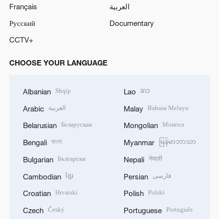
Français
العربية
Русский
Documentary
CCTV+
CHOOSE YOUR LANGUAGE
Shqip
ລາວ
Albanian
Lao
العربية
Bahasa Melayu
Arabic
Malay
Беларуская
Монгол
Belarusian
Mongolian
বাংলা
မြန်မာဘာသာ
Bengali
Myanmar
Български
नेपाली
Bulgarian
Nepali
ខ្មែរ
فارسی
Cambodian
Persian
Hrvatski
Polski
Croatian
Polish
Český
Português
Czech
Portuguese