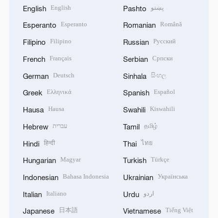
English
پښتو
English
Pashto
Esperanto
Română
Esperanto
Romanian
Filipino
Русский
Filipino
Russian
Français
Српски
French
Serbian
Deutsch
සිංහල
German
Sinhala
Ελληνικά
Español
Greek
Spanish
Hausa
Kiswahili
Hausa
Swahili
עברית
தமிழ்
Hebrew
Tamil
हिन्दी
ไทย
Hindi
Thai
Magyar
Türkçe
Hungarian
Turkish
Bahasa Indonesia
Українська
Indonesian
Ukrainian
Italiano
اردو
Italian
Urdu
日本語
Tiếng Việt
Japanese
Vietnamese