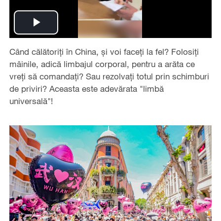
Play
Când călătoriți în China, și voi faceți la fel? Folosiți
Video
mâinile, adică limbajul corporal, pentru a arăta ce
vreți să comandați? Sau rezolvați totul prin schimburi
de priviri? Aceasta este adevărata "limbă
universală"!