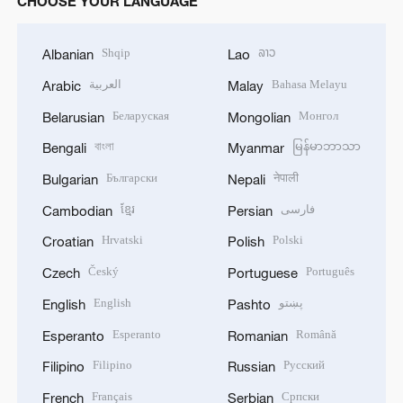
CHOOSE YOUR LANGUAGE
Shqip
ລາວ
Albanian
Lao
العربية
Bahasa Melayu
Arabic
Malay
Беларуская
Монгол
Belarusian
Mongolian
বাংলা
မြန်မာဘာသာ
Bengali
Myanmar
Български
नेपाली
Bulgarian
Nepali
ខ្មែរ
فارسی
Cambodian
Persian
Hrvatski
Polski
Croatian
Polish
Český
Português
Czech
Portuguese
English
پښتو
English
Pashto
Esperanto
Română
Esperanto
Romanian
Filipino
Русский
Filipino
Russian
Français
Српски
French
Serbian