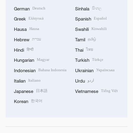
Deutsch
සිංහල
German
Sinhala
Ελληνικά
Español
Greek
Spanish
Hausa
Kiswahili
Hausa
Swahili
עברית
தமிழ்
Hebrew
Tamil
हिन्दी
ไทย
Hindi
Thai
Magyar
Türkçe
Hungarian
Turkish
Bahasa Indonesia
Українська
Indonesian
Ukrainian
Italiano
اردو
Italian
Urdu
日本語
Tiếng Việt
Japanese
Vietnamese
한국어
Korean