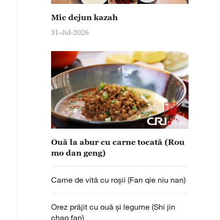
Mic dejun kazah
31-Jul-2026
Ouă la abur cu carne tocată (Rou
mo dan geng)
Carne de vită cu roşii (Fan qie niu nan)
Orez prăjit cu ouă și legume (Shi jin
chao fan)