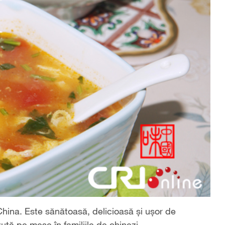
China. Este sănătoasă, delicioasă și ușor de
tă pe mese în familiile de chinezi.