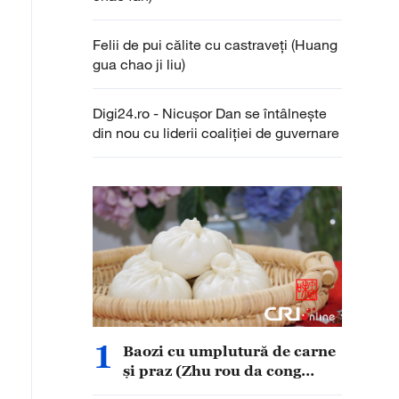
Felii de pui călite cu castraveți (Huang
gua chao ji liu)
Digi24.ro - Nicuşor Dan se întâlneşte
din nou cu liderii coaliţiei de guvernare
1
Baozi cu umplutură de carne
și praz (Zhu rou da cong
baozi)