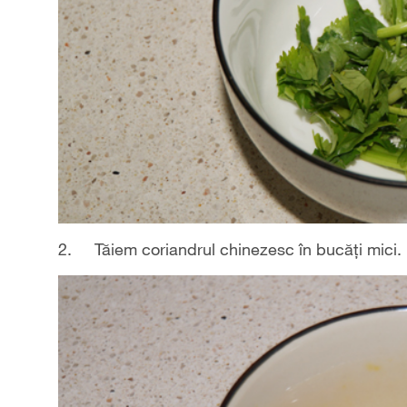
2. Tăiem coriandrul chinezesc în bucăți mici.