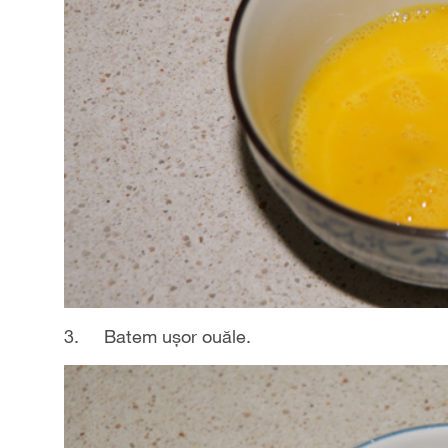
3. Batem ușor ouăle.