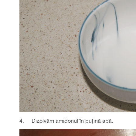
4. Dizolvăm amidonul în puțină apă.