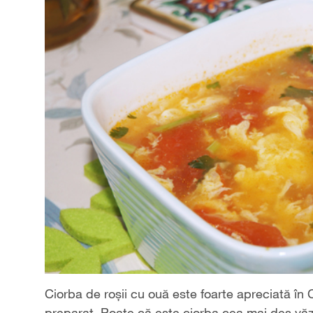
Ciorba de roşii cu ouă este foarte apreciată în 
preparat. Poate că este ciorba cea mai des văzu