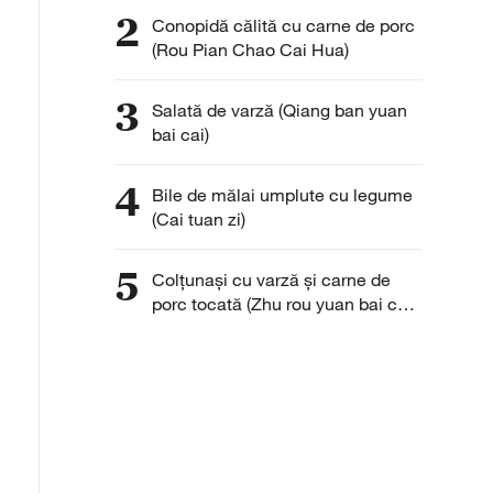
2
Conopidă călită cu carne de porc
(Rou Pian Chao Cai Hua)
3
Salată de varză (Qiang ban yuan
bai cai)
4
Bile de mălai umplute cu legume
(Cai tuan zi)
5
Colţunaşi cu varză şi carne de
porc tocată (Zhu rou yuan bai cai
jiao zi)