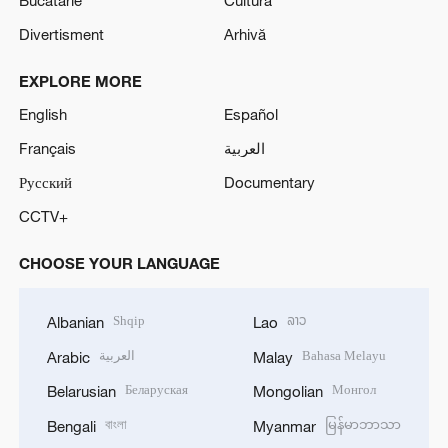
Divertisment
Arhivă
EXPLORE MORE
English
Español
Français
العربية
Русский
Documentary
CCTV+
CHOOSE YOUR LANGUAGE
Shqip
ລາວ
Albanian
Lao
العربية
Bahasa Melayu
Arabic
Malay
Беларуская
Монгол
Belarusian
Mongolian
বাংলা
မြန်မာဘာသာ
Bengali
Myanmar