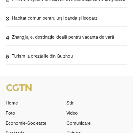
3
Habitat comun pentru urși panda și leoparzi
4
Zhangjiajie, destinație ideală pentru vacanța de vară
5
Turism la orezăriile din Guizhou
Home
Știri
Foto
Video
Economie-Societate
Comunicare
Bucătărie
Cultură