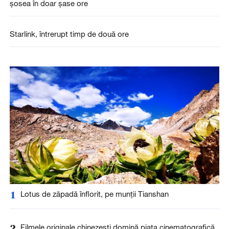
șosea în doar șase ore
Starlink, întrerupt timp de două ore
1
Lotus de zăpadă înflorit, pe munții Tianshan
2
Filmele originale chinezești domină piața cinematografică