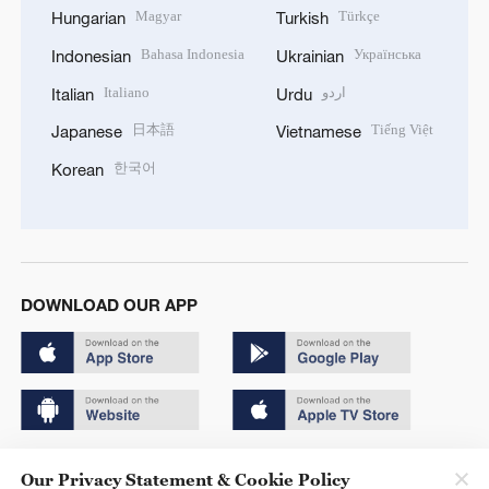
Magyar
Türkçe
Hungarian
Turkish
Bahasa Indonesia
Українська
Indonesian
Ukrainian
Italiano
اردو
Italian
Urdu
日本語
Tiếng Việt
Japanese
Vietnamese
한국어
Korean
DOWNLOAD OUR APP
Copyright © 2024 CGTN.
Our Privacy Statement & Cookie Policy