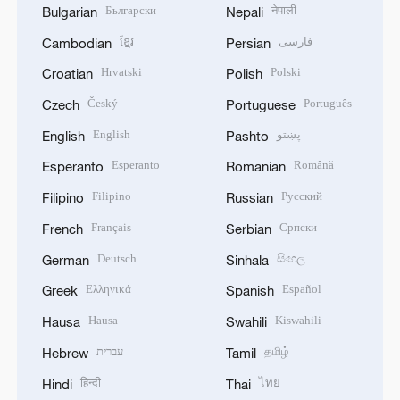
Български
नेपाली
Bulgarian
Nepali
ខ្មែរ
فارسی
Cambodian
Persian
Hrvatski
Polski
Croatian
Polish
Český
Português
Czech
Portuguese
English
پښتو
English
Pashto
Esperanto
Română
Esperanto
Romanian
Filipino
Русский
Filipino
Russian
Français
Српски
French
Serbian
Deutsch
සිංහල
German
Sinhala
Ελληνικά
Español
Greek
Spanish
Hausa
Kiswahili
Hausa
Swahili
עברית
தமிழ்
Hebrew
Tamil
हिन्दी
ไทย
Hindi
Thai