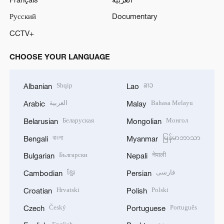
Русский
Documentary
CCTV+
CHOOSE YOUR LANGUAGE
Shqip
ລາວ
Albanian
Lao
العربية
Bahasa Melayu
Arabic
Malay
Беларуская
Монгол
Belarusian
Mongolian
বাংলা
မြန်မာဘာသာ
Bengali
Myanmar
Български
नेपाली
Bulgarian
Nepali
ខ្មែរ
فارسی
Cambodian
Persian
Hrvatski
Polski
Croatian
Polish
Český
Português
Czech
Portuguese