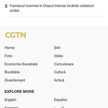
5
Farmecul toamnei în Orașul Interzis încântă vizitatorii
străini
Home
Știri
Foto
Video
Economie-Societate
Comunicare
Bucătărie
Cultură
Divertisment
Arhivă
EXPLORE MORE
English
Español
Français
العربية