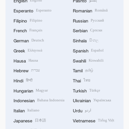
English
پښتو
English
Pashto
Esperanto
Română
Esperanto
Romanian
Filipino
Русский
Filipino
Russian
Français
Српски
French
Serbian
Deutsch
සිංහල
German
Sinhala
Ελληνικά
Español
Greek
Spanish
Hausa
Kiswahili
Hausa
Swahili
עברית
தமிழ்
Hebrew
Tamil
हिन्दी
ไทย
Hindi
Thai
Magyar
Türkçe
Hungarian
Turkish
Bahasa Indonesia
Українська
Indonesian
Ukrainian
Italiano
اردو
Italian
Urdu
日本語
Tiếng Việt
Japanese
Vietnamese