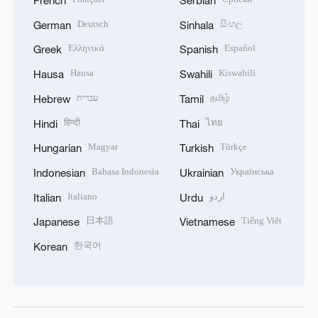
Deutsch
සිංහල
German
Sinhala
Ελληνικά
Español
Greek
Spanish
Hausa
Kiswahili
Hausa
Swahili
עברית
தமிழ்
Hebrew
Tamil
हिन्दी
ไทย
Hindi
Thai
Magyar
Türkçe
Hungarian
Turkish
Bahasa Indonesia
Українська
Indonesian
Ukrainian
Italiano
اردو
Italian
Urdu
日本語
Tiếng Việt
Japanese
Vietnamese
한국어
Korean