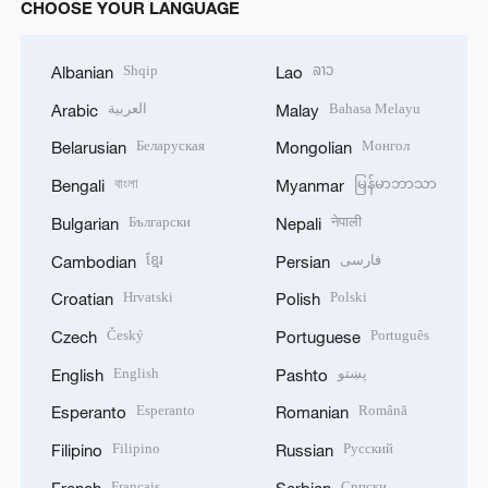
CHOOSE YOUR LANGUAGE
Shqip
ລາວ
Albanian
Lao
العربية
Bahasa Melayu
Arabic
Malay
Беларуская
Монгол
Belarusian
Mongolian
বাংলা
မြန်မာဘာသာ
Bengali
Myanmar
Български
नेपाली
Bulgarian
Nepali
ខ្មែរ
فارسی
Cambodian
Persian
Hrvatski
Polski
Croatian
Polish
Český
Português
Czech
Portuguese
English
پښتو
English
Pashto
Esperanto
Română
Esperanto
Romanian
Filipino
Русский
Filipino
Russian
Français
Српски
French
Serbian