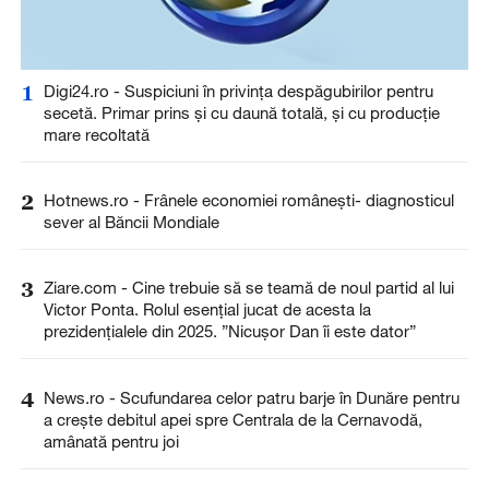
1
Digi24.ro - Suspiciuni în privința despăgubirilor pentru
secetă. Primar prins și cu daună totală, și cu producție
mare recoltată
2
Hotnews.ro - Frânele economiei românești- diagnosticul
sever al Băncii Mondiale
3
Ziare.com - Cine trebuie să se teamă de noul partid al lui
Victor Ponta. Rolul esențial jucat de acesta la
prezidențialele din 2025. ”Nicușor Dan îi este dator”
4
News.ro - Scufundarea celor patru barje în Dunăre pentru
a creşte debitul apei spre Centrala de la Cernavodă,
amânată pentru joi