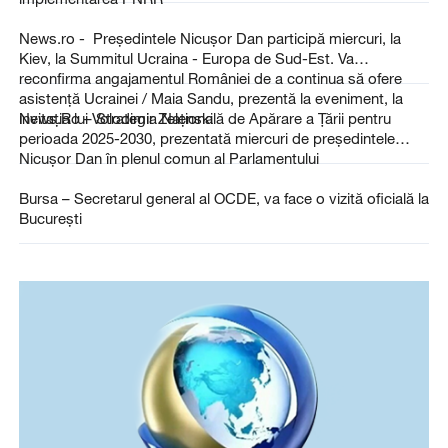
News.ro - Preşedintele Nicuşor Dan participă miercuri, la
Kiev, la Summitul Ucraina - Europa de Sud-Est. Va
reconfirma angajamentul României de a continua să ofere
asistenţă Ucrainei / Maia Sandu, prezentă la eveniment, la
invitaţia lui Volodimir Zelenski
News.Ro – Strategia Naţională de Apărare a Ţării pentru
perioada 2025-2030, prezentată miercuri de preşedintele
Nicuşor Dan în plenul comun al Parlamentului
Bursa – Secretarul general al OCDE, va face o vizită oficială la
Bucureşti