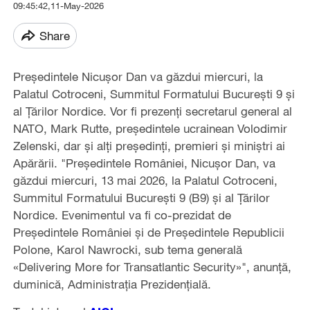
09:45:42,11-May-2026
Share
Preşedintele Nicuşor Dan va găzdui miercuri, la
Palatul Cotroceni, Summitul Formatului Bucureşti 9 şi
al Ţărilor Nordice. Vor fi prezenţi secretarul general al
NATO, Mark Rutte, preşedintele ucrainean Volodimir
Zelenski, dar şi alţi preşedinţi, premieri şi miniştri ai
Apărării. "Preşedintele României, Nicuşor Dan, va
găzdui miercuri, 13 mai 2026, la Palatul Cotroceni,
Summitul Formatului Bucureşti 9 (B9) şi al Ţărilor
Nordice. Evenimentul va fi co-prezidat de
Preşedintele României şi de Preşedintele Republicii
Polone, Karol Nawrocki, sub tema generală
«Delivering More for Transatlantic Security»", anunţă,
duminică, Administraţia Prezidenţială.