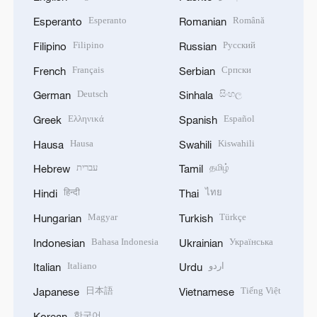
Esperanto
Română
Esperanto
Romanian
Filipino
Русский
Filipino
Russian
Français
Српски
French
Serbian
Deutsch
සිංහල
German
Sinhala
Ελληνικά
Español
Greek
Spanish
Hausa
Kiswahili
Hausa
Swahili
עברית
தமிழ்
Hebrew
Tamil
हिन्दी
ไทย
Hindi
Thai
Magyar
Türkçe
Hungarian
Turkish
Bahasa Indonesia
Українська
Indonesian
Ukrainian
Italiano
اردو
Italian
Urdu
日本語
Tiếng Việt
Japanese
Vietnamese
한국어
Korean