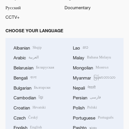
Русский
Documentary
CCTV+
CHOOSE YOUR LANGUAGE
Shqip
ລາວ
Albanian
Lao
العربية
Bahasa Melayu
Arabic
Malay
Беларуская
Монгол
Belarusian
Mongolian
বাংলা
မြန်မာဘာသာ
Bengali
Myanmar
Български
नेपाली
Bulgarian
Nepali
ខ្មែរ
فارسی
Cambodian
Persian
Hrvatski
Polski
Croatian
Polish
Český
Português
Czech
Portuguese
English
پښتو
English
Pashto