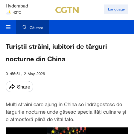
Hyderabad
Language
42°C
Mumbai
31°C
Căutare
Turiștii străini, iubitori de târguri
nocturne din China
01:56:51,12-May-2026
Share
Mulți străini care ajung în China se îndrăgostesc de
târgurile nocturne unde găsesc specialități culinare și
o atmosferă plină de vitalitate.