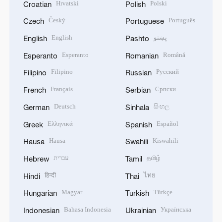
Hrvatski
Polski
Croatian
Polish
Český
Português
Czech
Portuguese
English
پښتو
English
Pashto
Esperanto
Română
Esperanto
Romanian
Filipino
Русский
Filipino
Russian
Français
Српски
French
Serbian
Deutsch
සිංහල
German
Sinhala
Ελληνικά
Español
Greek
Spanish
Hausa
Kiswahili
Hausa
Swahili
עברית
தமிழ்
Hebrew
Tamil
हिन्दी
ไทย
Hindi
Thai
Magyar
Türkçe
Hungarian
Turkish
Bahasa Indonesia
Українська
Indonesian
Ukrainian