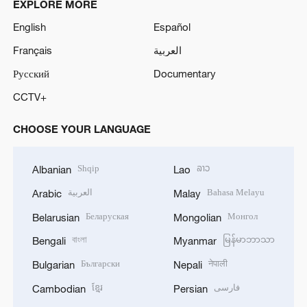
EXPLORE MORE
English
Español
Français
العربية
Русский
Documentary
CCTV+
CHOOSE YOUR LANGUAGE
Shqip
ລາວ
Albanian
Lao
العربية
Bahasa Melayu
Arabic
Malay
Беларуская
Монгол
Belarusian
Mongolian
বাংলা
မြန်မာဘာသာ
Bengali
Myanmar
Български
नेपाली
Bulgarian
Nepali
ខ្មែរ
فارسی
Cambodian
Persian