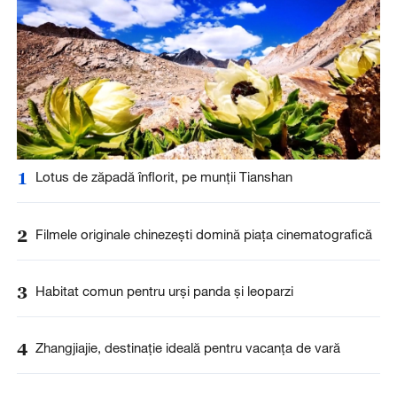
1
Lotus de zăpadă înflorit, pe munții Tianshan
2
Filmele originale chinezești domină piața cinematografică
3
Habitat comun pentru urși panda și leoparzi
4
Zhangjiajie, destinație ideală pentru vacanța de vară