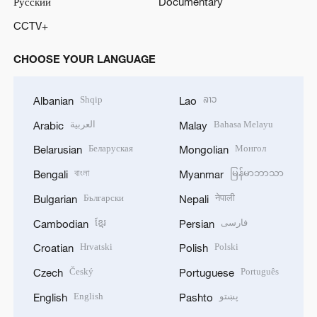
Русский
Documentary
CCTV+
CHOOSE YOUR LANGUAGE
Shqip
ລາວ
Albanian
Lao
العربية
Bahasa Melayu
Arabic
Malay
Беларуская
Монгол
Belarusian
Mongolian
বাংলা
မြန်မာဘာသာ
Bengali
Myanmar
Български
नेपाली
Bulgarian
Nepali
ខ្មែរ
فارسی
Cambodian
Persian
Hrvatski
Polski
Croatian
Polish
Český
Português
Czech
Portuguese
English
پښتو
English
Pashto