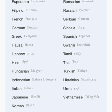
Esperanto
Română
Esperanto
Romanian
Filipino
Русский
Filipino
Russian
Français
Српски
French
Serbian
Deutsch
සිංහල
German
Sinhala
Ελληνικά
Español
Greek
Spanish
Hausa
Kiswahili
Hausa
Swahili
עברית
தமிழ்
Hebrew
Tamil
हिन्दी
ไทย
Hindi
Thai
Magyar
Türkçe
Hungarian
Turkish
Bahasa Indonesia
Українська
Indonesian
Ukrainian
Italiano
اردو
Italian
Urdu
日本語
Tiếng Việt
Japanese
Vietnamese
한국어
Korean