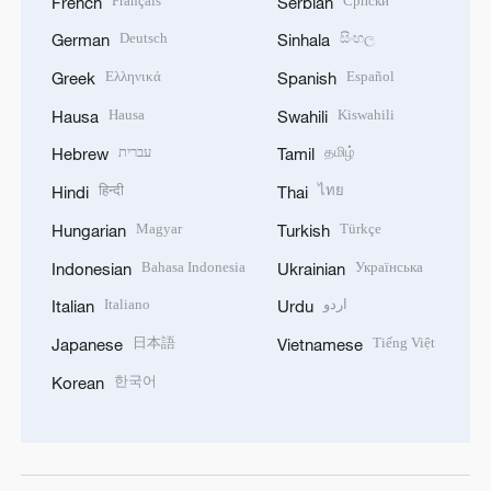
Français
Српски
French
Serbian
Deutsch
සිංහල
German
Sinhala
Ελληνικά
Español
Greek
Spanish
Hausa
Kiswahili
Hausa
Swahili
עברית
தமிழ்
Hebrew
Tamil
हिन्दी
ไทย
Hindi
Thai
Magyar
Türkçe
Hungarian
Turkish
Bahasa Indonesia
Українська
Indonesian
Ukrainian
Italiano
اردو
Italian
Urdu
日本語
Tiếng Việt
Japanese
Vietnamese
한국어
Korean