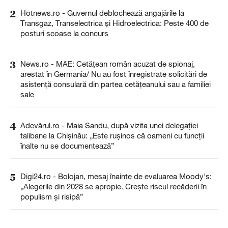
2
Hotnews.ro - Guvernul deblochează angajările la
Transgaz, Transelectrica și Hidroelectrica: Peste 400 de
posturi scoase la concurs
3
News.ro - MAE: Cetăţean român acuzat de spionaj,
arestat în Germania/ Nu au fost înregistrate solicitări de
asistenţă consulară din partea cetăţeanului sau a familiei
sale
4
Adevărul.ro - Maia Sandu, după vizita unei delegației
talibane la Chișinău: „Este rușinos că oameni cu funcții
înalte nu se documentează”
5
Digi24.ro - Bolojan, mesaj înainte de evaluarea Moody's:
„Alegerile din 2028 se apropie. Crește riscul recăderii în
populism și risipă”