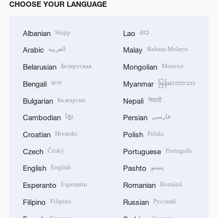
CHOOSE YOUR LANGUAGE
Shqip
ລາວ
Albanian
Lao
العربية
Bahasa Melayu
Arabic
Malay
Беларуская
Монгол
Belarusian
Mongolian
বাংলা
မြန်မာဘာသာ
Bengali
Myanmar
Български
नेपाली
Bulgarian
Nepali
ខ្មែរ
فارسی
Cambodian
Persian
Hrvatski
Polski
Croatian
Polish
Český
Português
Czech
Portuguese
English
پښتو
English
Pashto
Esperanto
Română
Esperanto
Romanian
Filipino
Русский
Filipino
Russian