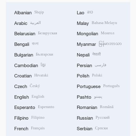
Shqip
ລາວ
Albanian
Lao
العربية
Bahasa Melayu
Arabic
Malay
Беларуская
Монгол
Belarusian
Mongolian
বাংলা
မြန်မာဘာသာ
Bengali
Myanmar
Български
नेपाली
Bulgarian
Nepali
ខ្មែរ
فارسی
Cambodian
Persian
Hrvatski
Polski
Croatian
Polish
Český
Português
Czech
Portuguese
English
پښتو
English
Pashto
Esperanto
Română
Esperanto
Romanian
Filipino
Русский
Filipino
Russian
Français
Српски
French
Serbian