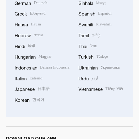
Deutsch
සිංහල
German
Sinhala
Ελληνικά
Español
Greek
Spanish
Hausa
Kiswahili
Hausa
Swahili
עברית
தமிழ்
Hebrew
Tamil
हिन्दी
ไทย
Hindi
Thai
Magyar
Türkçe
Hungarian
Turkish
Bahasa Indonesia
Українська
Indonesian
Ukrainian
Italiano
اردو
Italian
Urdu
日本語
Tiếng Việt
Japanese
Vietnamese
한국어
Korean
DOWNLOAD OUR APP