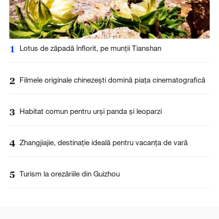
1
Lotus de zăpadă înflorit, pe munții Tianshan
2
Filmele originale chinezești domină piața cinematografică
3
Habitat comun pentru urși panda și leoparzi
4
Zhangjiajie, destinație ideală pentru vacanța de vară
5
Turism la orezăriile din Guizhou