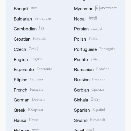
বাংলা
မြန်မာဘာသာ
Bengali
Myanmar
Български
नेपाली
Bulgarian
Nepali
ខ្មែរ
فارسی
Cambodian
Persian
Hrvatski
Polski
Croatian
Polish
Český
Português
Czech
Portuguese
English
پښتو
English
Pashto
Esperanto
Română
Esperanto
Romanian
Filipino
Русский
Filipino
Russian
Français
Српски
French
Serbian
Deutsch
සිංහල
German
Sinhala
Ελληνικά
Español
Greek
Spanish
Hausa
Kiswahili
Hausa
Swahili
עברית
தமிழ்
Hebrew
Tamil