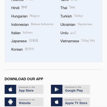
हिन्दी
ไทย
Hindi
Thai
Magyar
Türkçe
Hungarian
Turkish
Bahasa Indonesia
Українська
Indonesian
Ukrainian
Italiano
اردو
Italian
Urdu
日本語
Tiếng Việt
Japanese
Vietnamese
한국어
Korean
DOWNLOAD OUR APP