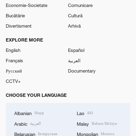
Economie-Societate
Comunicare
Bucătărie
Cultură
Divertisment
Arhivă
EXPLORE MORE
English
Español
Français
العربية
Русский
Documentary
CCTV+
CHOOSE YOUR LANGUAGE
Shqip
ລາວ
Albanian
Lao
العربية
Bahasa Melayu
Arabic
Malay
Беларуская
Монгол
Belarusian
Mongolian