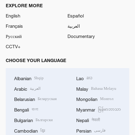
EXPLORE MORE
English
Español
Français
العربية
Русский
Documentary
CCTV+
CHOOSE YOUR LANGUAGE
Shqip
ລາວ
Albanian
Lao
العربية
Bahasa Melayu
Arabic
Malay
Беларуская
Монгол
Belarusian
Mongolian
বাংলা
မြန်မာဘာသာ
Bengali
Myanmar
Български
नेपाली
Bulgarian
Nepali
ខ្មែរ
فارسی
Cambodian
Persian