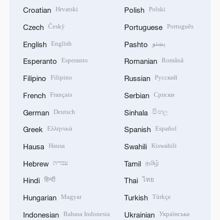
Hrvatski
Polski
Croatian
Polish
Český
Português
Czech
Portuguese
English
پښتو
English
Pashto
Esperanto
Română
Esperanto
Romanian
Filipino
Русский
Filipino
Russian
Français
Српски
French
Serbian
Deutsch
සිංහල
German
Sinhala
Ελληνικά
Español
Greek
Spanish
Hausa
Kiswahili
Hausa
Swahili
עברית
தமிழ்
Hebrew
Tamil
हिन्दी
ไทย
Hindi
Thai
Magyar
Türkçe
Hungarian
Turkish
Bahasa Indonesia
Українська
Indonesian
Ukrainian