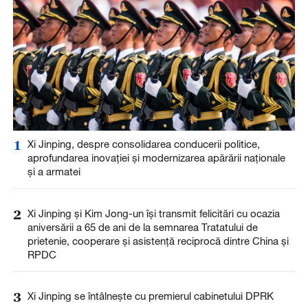
1
Xi Jinping, despre consolidarea conducerii politice,
aprofundarea inovației și modernizarea apărării naționale
și a armatei
2
Xi Jinping și Kim Jong-un își transmit felicitări cu ocazia
aniversării a 65 de ani de la semnarea Tratatului de
prietenie, cooperare și asistență reciprocă dintre China și
RPDC
3
Xi Jinping se întâlnește cu premierul cabinetului DPRK