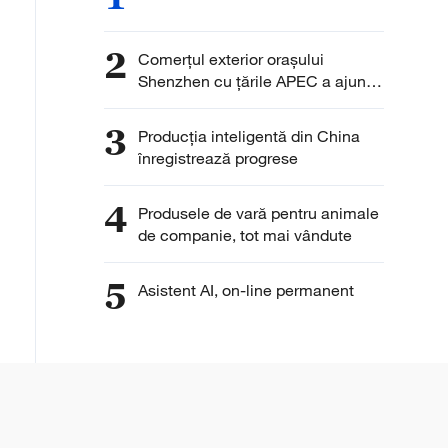
2
Comerțul exterior orașului
Shenzhen cu țările APEC a ajuns
la 1,98 trilioane yuani
3
Producția inteligentă din China
înregistrează progrese
4
Produsele de vară pentru animale
de companie, tot mai vândute
5
Asistent AI, on-line permanent