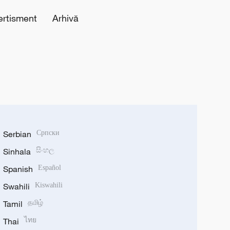
ertisment
Arhivă
Serbian
Српски
Sinhala
සිංහල
Spanish
Español
Swahili
Kiswahili
Tamil
தமிழ்
Thai
ไทย