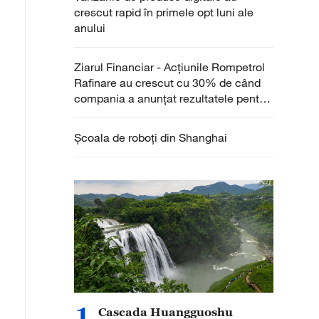
crescut rapid în primele opt luni ale
anului
Ziarul Financiar - Acţiunile Rompetrol
Rafinare au crescut cu 30% de când
compania a anunţat rezultatele pentru
anul trecut şi a izbucnit războiul din
Iran
Școala de roboți din Shanghai
1
Cascada Huangguoshu