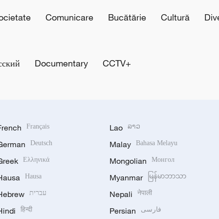
cietate
Comunicare
Bucătărie
Cultură
Div
сский
Documentary
CCTV+
French
Français
Lao
ລາວ
German
Deutsch
Malay
Bahasa Melayu
Greek
Ελληνικά
Mongolian
Монгол
Hausa
Hausa
Myanmar
မြန်မာဘာသာ
Hebrew
עברית
Nepali
नेपाली
Hindi
हिन्दी
Persian
فارسی