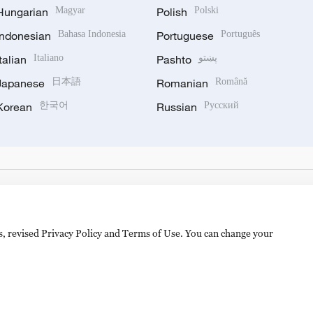
Hungarian
Magyar
Polish
Polski
Indonesian
Bahasa Indonesia
Portuguese
Português
Italian
Italiano
Pashto
پښتو
Japanese
日本語
Romanian
Română
Korean
한국어
Russian
Русский
es, revised Privacy Policy and Terms of Use. You can change your
备 11010502050052号
Disinformation report hotline: 010-8506146