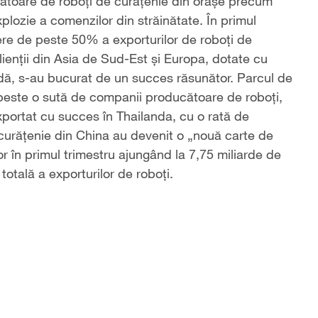
ucătoare de roboți de curățenie din orașe precum
plozie a comenzilor din străinătate. În primul
tere de peste 50% a exporturilor de roboți de
lienții din Asia de Sud-Est și Europa, dotate cu
idă, s-au bucurat de un succes răsunător. Parcul de
 peste o sută de companii producătoare de roboți,
exportat cu succes în Thailanda, cu o rată de
 curățenie din China au devenit o „nouă carte de
lor în primul trimestru ajungând la 7,75 miliarde de
tală a exporturilor de roboți.