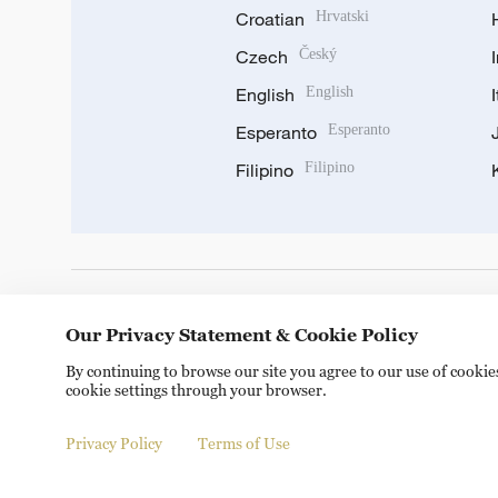
Croatian
Hrvatski
Czech
Český
English
English
Esperanto
Esperanto
Filipino
Filipino
DOWNLOAD OUR APP
Our Privacy Statement & Cookie Policy
By continuing to browse our site you agree to our use of cooki
cookie settings through your browser.
Privacy Policy
Terms of Use
Copyright © 2024 CGTN.
京ICP备20000184号
京公网安