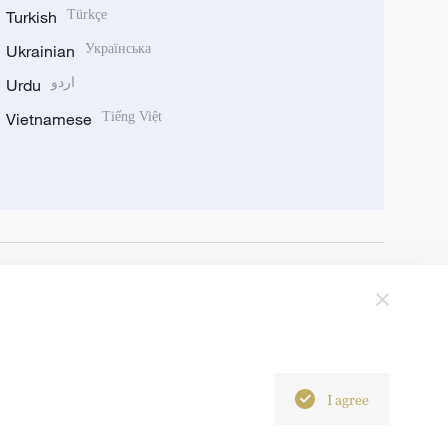
Turkish
Türkçe
Ukrainian
Українська
Urdu
اردو
Vietnamese
Tiếng Việt
I agree
6