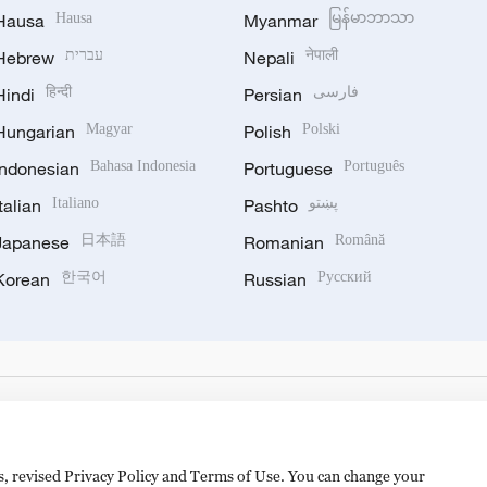
Hausa
Hausa
Myanmar
မြန်မာဘာသာ
Hebrew
עברית
Nepali
नेपाली
Hindi
हिन्दी
Persian
فارسی
Hungarian
Magyar
Polish
Polski
Indonesian
Bahasa Indonesia
Portuguese
Português
Italian
Italiano
Pashto
پښتو
Japanese
日本語
Romanian
Română
Korean
한국어
Russian
Русский
es, revised Privacy Policy and Terms of Use. You can change your