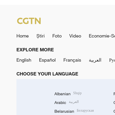
Home
Știri
Foto
Video
Economie-So
EXPLORE MORE
English
Español
Français
العربية
Ру
CHOOSE YOUR LANGUAGE
Albanian
Shqip
Arabic
العربية
Belarusian
Беларуская