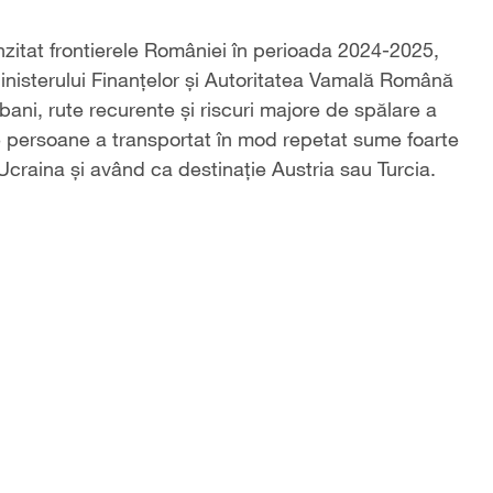
zitat frontierele României în perioada 2024-2025,
Ministerului Finanțelor și Autoritatea Vamală Română
 bani, rute recurente și riscuri majore de spălare a
 de persoane a transportat în mod repetat sume foarte
craina și având ca destinație Austria sau Turcia.