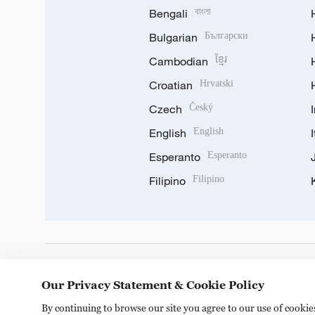
Bengali
বাংলা
Bulgarian
Български
Cambodian
ខ្មែរ
Croatian
Hrvatski
Czech
Český
English
English
Esperanto
Esperanto
Filipino
Filipino
DOWNLOAD OUR APP
Our Privacy Statement & Cookie Policy
By continuing to browse our site you agree to our use of cooki