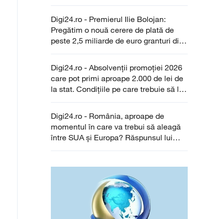
beneficiarii noului program EastInvest
Digi24.ro - Premierul Ilie Bolojan:
Pregătim o nouă cerere de plată de
peste 2,5 miliarde de euro granturi din
PNRR
Digi24.ro - Absolvenții promoției 2026
care pot primi aproape 2.000 de lei de
la stat. Condițiile pe care trebuie să le
îndeplinească
Digi24.ro - România, aproape de
momentul în care va trebui să aleagă
între SUA și Europa? Răspunsul lui
Tanczos Barna: Să fim ancorați în
realitate