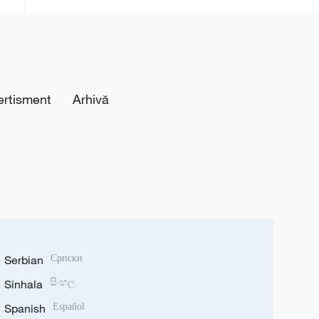
ertisment
Arhivă
Serbian
Српски
Sinhala
සිංහල
Spanish
Español