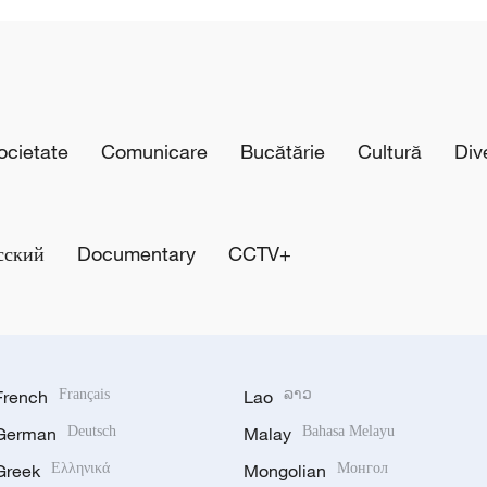
cietate
Comunicare
Bucătărie
Cultură
Div
сский
Documentary
CCTV+
French
Français
Lao
ລາວ
German
Deutsch
Malay
Bahasa Melayu
Greek
Ελληνικά
Mongolian
Монгол