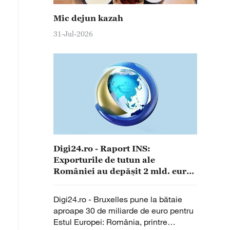
Mic dejun kazah
31-Jul-2026
Digi24.ro - Raport INS:
Exporturile de tutun ale
României au depășit 2 mld. euro
în 2024, cu o contribuție de 1,5
mld. la balanța comercială
Digi24.ro - Bruxelles pune la bătaie
aproape 30 de miliarde de euro pentru
Estul Europei: România, printre