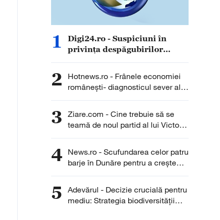
1
Digi24.ro - Suspiciuni în
privința despăgubirilor
pentru secetă. Primar prins și
cu daună totală, și cu
2
Hotnews.ro - Frânele economiei
producție mare recoltată
românești- diagnosticul sever al
Băncii Mondiale
3
Ziare.com - Cine trebuie să se
teamă de noul partid al lui Victor
Ponta. Rolul esențial jucat de
acesta la prezidențialele din 2025.
4
News.ro - Scufundarea celor patru
”Nicușor Dan îi este dator”
barje în Dunăre pentru a creşte
debitul apei spre Centrala de la
Cernavodă, amânată pentru joi
5
Adevărul - Decizie crucială pentru
mediu: Strategia biodiversității
revine pe masa Senatului