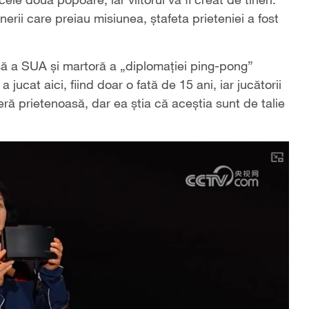
nerii care preiau misiunea, ștafeta prieteniei a fost
să a SUA și martoră a „diplomației ping-pong”
ucat aici, fiind doar o fată de 15 ani, iar jucătorii
eră prietenoasă, dar ea știa că aceștia sunt de talie