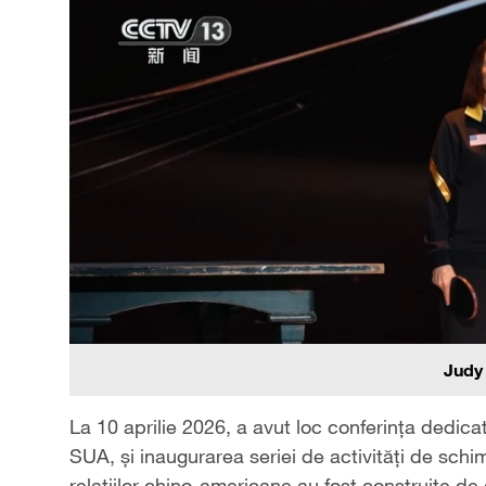
Judy
La 10 aprilie 2026, a avut loc conferința dedic
SUA, și inaugurarea seriei de activități de schimb
relațiilor chino-americane au fost construite de c