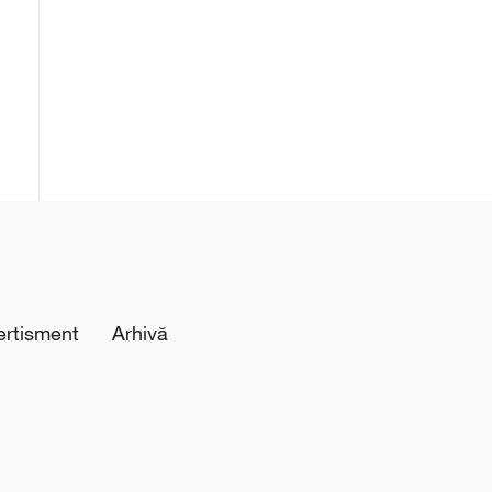
ertisment
Arhivă