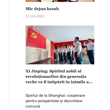
Mic dejun kazah
31-Jul-2026
Xi Jinping: Spiritul nobil al
revoluționarilor din generația
veche va fi întipărit în inimile a
sute de milioane de oameni
Spiritul de la Shanghai: cooperare
pentru prosperitate și dezvoltare
comună