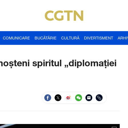
COMUNICARE
BUCĂTĂRIE
CULTURĂ
DIVERTISMENT
ARHI
șteni spiritul „diplomației