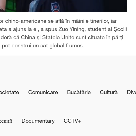
or chino-americane se află în mâinile tinerilor, iar
ta a ajuns la ei, a spus Zuo Yining, student al Școlii
eră că China și Statele Unite sunt situate în părți
 pot construi un sat global frumos.
cietate
Comunicare
Bucătărie
Cultură
Div
сский
Documentary
CCTV+