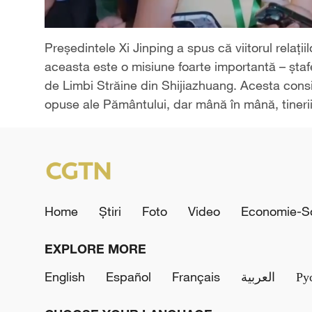
Președintele Xi Jinping a spus că viitorul relațiil
aceasta este o misiune foarte importantă – ștafe
de Limbi Străine din Shijiazhuang. Acesta consid
opuse ale Pământului, dar mână în mână, tinerii
Home
Știri
Foto
Video
Economie-So
EXPLORE MORE
English
Español
Français
العربية
Ру