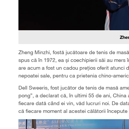
Zhe
Zheng Minzhi, fostă jucătoare de tenis de masă 
spus că în 1972, ea și coechipierii săi au mers în
are acum a fost un cadou prețios oferit atunci de
nepoatei sale, pentru ca prietenia chino-americ
Dell Sweeris, fost jucător de tenis de masă amer
pong”, a declarat că, în ultimi 55 de ani, Chin
fiecare dată când ei vin, văd lucruri noi. De da
că fiecare moment al acestei călătorii început