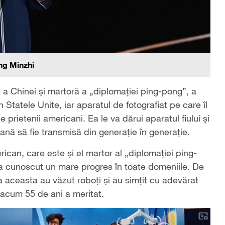
ng Minzhi
a Chinei și martoră a „diplomației ping-pong”, a
 Statele Unite, iar aparatul de fotografiat pe care îl
 prietenii americani. Ea le va dărui aparatul fiului și
ană să fie transmisă din generație în generație.
ican, care este și el martor al „diplomației ping-
a a cunoscut un mare progres în toate domeniile. De
ta aceasta au văzut roboți și au simțit cu adevărat
e acum 55 de ani a meritat.