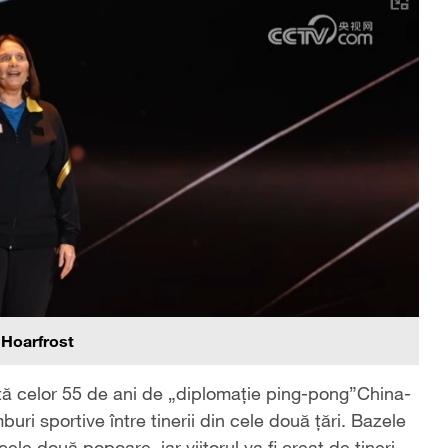
 Hoarfrost
ată celor 55 de ani de „diplomație ping-pong”China-
uri sportive între tinerii din cele două țări. Bazele
ele două popoare, iar viitorul va fi creat de tineri.