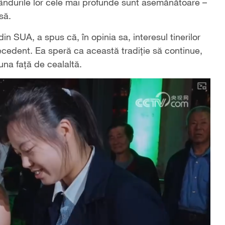
 gândurile lor cele mai profunde sunt asemănătoare –
asă.
in SUA, a spus că, în opinia sa, interesul tinerilor
recedent. Ea speră ca această tradiție să continue,
una față de cealaltă.