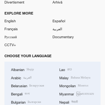
Divertisment
Arhivă
EXPLORE MORE
English
Español
Français
العربية
Русский
Documentary
CCTV+
CHOOSE YOUR LANGUAGE
Shqip
ລາວ
Albanian
Lao
العربية
Bahasa Melayu
Arabic
Malay
Беларуская
Монгол
Belarusian
Mongolian
বাংলা
မြန်မာဘာသာ
Bengali
Myanmar
Български
नेपाली
Bulgarian
Nepali