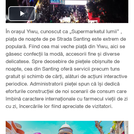
Play
În orașul Yiwu, cunoscut ca „Supermarketul lumii” ,
Video
piața de noapte de pe Strada Santing este extrem de
populară. Fiind cea mai veche piață din Yiwu, aici se
găsesc confecții la modă, accesorii fine și diverse
delicatese. Spre deosebire de piețele obișnuite de
noapte, cea din Santing oferă servicii precum tuns
gratuit și schimb de cărți, alături de acțiuni interactive
periodice. Administratorii pieței spun că își dedică
eforturile construcției de noi scenarii de consum care
îmbină caractere internaționale cu farmecul vieții de zi
cu zi, încercările lor fiind apreciate de vizitatori.