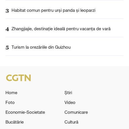
3
Habitat comun pentru urși panda și leoparzi
4
Zhangjiajie, destinație ideală pentru vacanța de vară
5
Turism la orezăriile din Guizhou
Home
Știri
Foto
Video
Economie-Societate
Comunicare
Bucătărie
Cultură