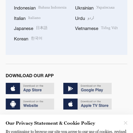
Bahasa Indonesia
Українська
Indonesian
Ukrainian
Italiano
اردو
Italian
Urdu
日本語
Tiếng Việt
Japanese
Vietnamese
한국어
Korean
DOWNLOAD OUR APP
Copyright © 2024 CGTN.
Our Privacy Statement & Cookie Policy
京ICP备20000184号
By continuing to browse our site you agree to our use of cookies, revised