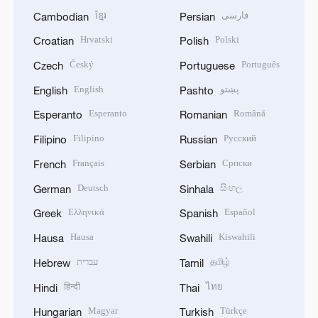
ខ្មែរ
فارسی
Cambodian
Persian
Hrvatski
Polski
Croatian
Polish
Český
Português
Czech
Portuguese
English
پښتو
English
Pashto
Esperanto
Română
Esperanto
Romanian
Filipino
Русский
Filipino
Russian
Français
Српски
French
Serbian
Deutsch
සිංහල
German
Sinhala
Ελληνικά
Español
Greek
Spanish
Hausa
Kiswahili
Hausa
Swahili
עברית
தமிழ்
Hebrew
Tamil
हिन्दी
ไทย
Hindi
Thai
Magyar
Türkçe
Hungarian
Turkish