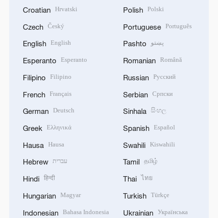
Hrvatski
Polski
Croatian
Polish
Český
Português
Czech
Portuguese
English
پښتو
English
Pashto
Esperanto
Română
Esperanto
Romanian
Filipino
Русский
Filipino
Russian
Français
Српски
French
Serbian
Deutsch
සිංහල
German
Sinhala
Ελληνικά
Español
Greek
Spanish
Hausa
Kiswahili
Hausa
Swahili
עברית
தமிழ்
Hebrew
Tamil
हिन्दी
ไทย
Hindi
Thai
Magyar
Türkçe
Hungarian
Turkish
Bahasa Indonesia
Українська
Indonesian
Ukrainian