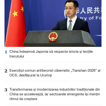
1
China îndeamnă Japonia să respecte istoria și lecțiile
trecutului
2
Exercițiul comun antiterorist cibernetic „Tianshan-2026” al
OCS, desfășurat la Urumqi
3
Transformarea și modernizarea industriilor tradiționale din
China se accelerează, iar sectoarele emergente își mențin
ritmul de creștere