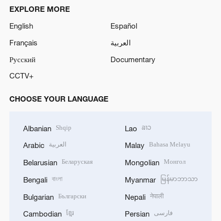
EXPLORE MORE
English
Español
Français
العربية
Русский
Documentary
CCTV+
CHOOSE YOUR LANGUAGE
Shqip
ລາວ
Albanian
Lao
العربية
Bahasa Melayu
Arabic
Malay
Беларуская
Монгол
Belarusian
Mongolian
বাংলা
မြန်မာဘာသာ
Bengali
Myanmar
Български
नेपाली
Bulgarian
Nepali
ខ្មែរ
فارسی
Cambodian
Persian