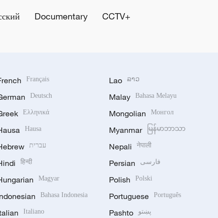
сский
Documentary
CCTV+
French
Français
Lao
ລາວ
German
Deutsch
Malay
Bahasa Melayu
Greek
Ελληνικά
Mongolian
Монгол
Hausa
Hausa
Myanmar
မြန်မာဘာသာ
Hebrew
עברית
Nepali
नेपाली
Hindi
हिन्दी
Persian
فارسی
Hungarian
Magyar
Polish
Polski
Indonesian
Bahasa Indonesia
Portuguese
Português
Italian
Italiano
Pashto
پښتو