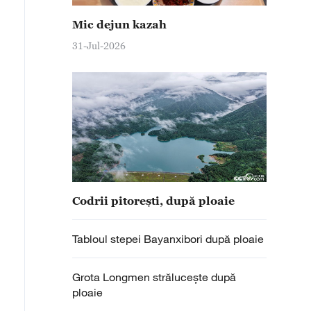
Mic dejun kazah
31-Jul-2026
Codrii pitorești, după ploaie
Tabloul stepei Bayanxibori după ploaie
Grota Longmen strălucește după
ploaie