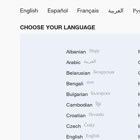
English
Español
Français
العربية
Ру
CHOOSE YOUR LANGUAGE
Albanian
Shqip
Arabic
العربية
Belarusian
Беларуская
Bengali
বাংলা
Bulgarian
Български
Cambodian
ខ្មែរ
Croatian
Hrvatski
Czech
Český
English
English