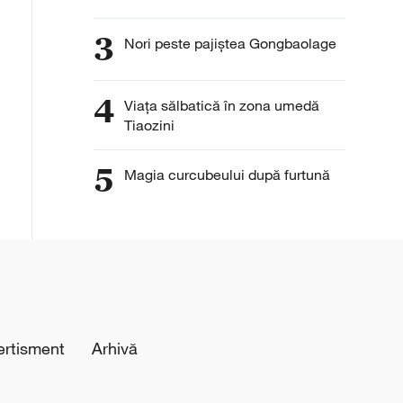
3
Nori peste pajiștea Gongbaolage
4
Viața sălbatică în zona umedă
Tiaozini
5
Magia curcubeului după furtună
ertisment
Arhivă