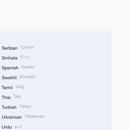
Serbian
Српски
Sinhala
සිංහල
Spanish
Español
Swahili
Kiswahili
Tamil
தமிழ்
Thai
ไทย
Turkish
Türkçe
Ukrainian
Українська
Urdu
اردو