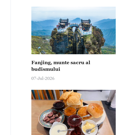
Fanjing, munte sacru al
budismului
07-Jul-2026
ivită de sus, ceața înconjoară coloanele de piatră. (Fot