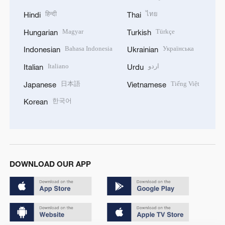
हिन्दी
ไทย
Hindi
Thai
Magyar
Türkçe
Hungarian
Turkish
Bahasa Indonesia
Українська
Indonesian
Ukrainian
Italiano
اردو
Italian
Urdu
日本語
Tiếng Việt
Japanese
Vietnamese
한국어
Korean
DOWNLOAD OUR APP