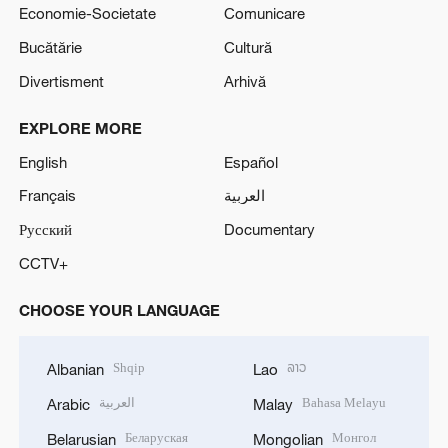
Economie-Societate
Comunicare
Bucătărie
Cultură
Divertisment
Arhivă
EXPLORE MORE
English
Español
Français
العربية
Русский
Documentary
CCTV+
CHOOSE YOUR LANGUAGE
Shqip
ລາວ
Albanian
Lao
العربية
Bahasa Melayu
Arabic
Malay
Беларуская
Монгол
Belarusian
Mongolian