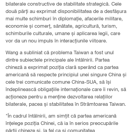
bilaterale constructive de stabilitate strategică. Cele
două părți au exprimat disponibilitatea de a desfășura
mai multe schimburi în diplomație, afacerile militare,
economie și comerț, sănătate, agricultură, turism,
schimburile culturale, umane și aplicarea legii, care
vor da un nou impuls în interacțiunile viitoare.
Wang a subliniat că problema Taiwan a fost unul
dintre subiectele principale ale întâlnirii. Partea
chineză a exprimat poziția clară sperând ca partea
americană să respecte principiul unei singure China și
cele trei comunicate comune China-SUA, să își
îndeplinească obligațiile internaționale care îi revin, să
acționeze pentru a menține dezvoltarea relațiilor
bilaterale, pacea și stabilitatea în Strâmtoarea Taiwan.
"În cadrul întâlnirii, am simțit că partea americană
înțelege poziția Chinei, că ia în serios preocupările
părții chineze și, la fel ca și comunitatea