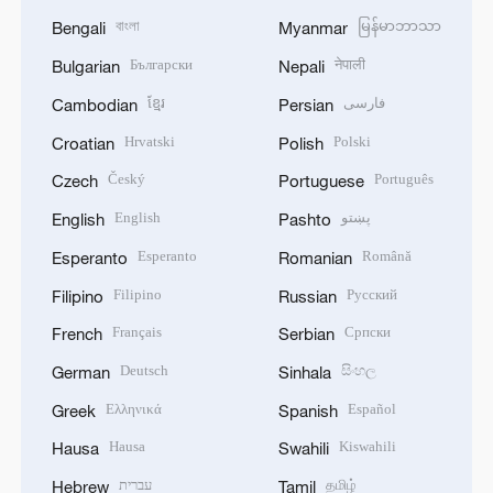
বাংলা
မြန်မာဘာသာ
Bengali
Myanmar
Български
नेपाली
Bulgarian
Nepali
ខ្មែរ
فارسی
Cambodian
Persian
Hrvatski
Polski
Croatian
Polish
Český
Português
Czech
Portuguese
English
پښتو
English
Pashto
Esperanto
Română
Esperanto
Romanian
Filipino
Русский
Filipino
Russian
Français
Српски
French
Serbian
Deutsch
සිංහල
German
Sinhala
Ελληνικά
Español
Greek
Spanish
Hausa
Kiswahili
Hausa
Swahili
עברית
தமிழ்
Hebrew
Tamil