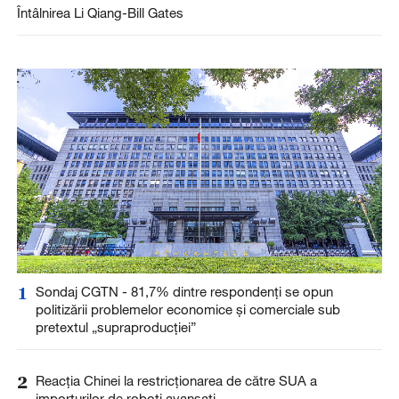
Întâlnirea Li Qiang-Bill Gates
1
Sondaj CGTN - 81,7% dintre respondenți se opun
politizării problemelor economice și comerciale sub
pretextul „supraproducției”
2
Reacția Chinei la restricționarea de către SUA a
importurilor de roboți avansați