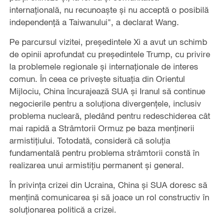
internațională, nu recunoaște și nu acceptă o posibilă
independență a Taiwanului", a declarat Wang.
Pe parcursul vizitei, președintele Xi a avut un schimb
de opinii aprofundat cu președintele Trump, cu privire
la problemele regionale și internaționale de interes
comun. În ceea ce privește situația din Orientul
Mijlociu, China încurajează SUA și Iranul să continue
negocierile pentru a soluționa divergențele, inclusiv
problema nucleară, pledând pentru redeschiderea cât
mai rapidă a Strâmtorii Ormuz pe baza menținerii
armistițiului. Totodată, consideră că soluția
fundamentală pentru problema strâmtorii constă în
realizarea unui armistițiu permanent și general.
În privința crizei din Ucraina, China și SUA doresc să
mențină comunicarea și să joace un rol constructiv în
soluționarea politică a crizei.