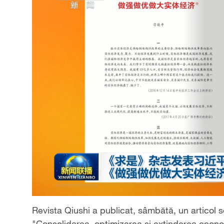
Revista Qiushi a publicat, sâmbătă, un articol s
"Consolidarea, optimizarea și extinderea econom