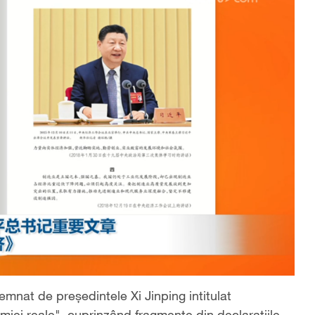
emnat de președintele Xi Jinping intitulat
iei reale", cuprinzând fragmente din declarațiile