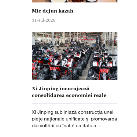
Mic dejun kazah
31-Jul-2026
Xi Jinping încurajează
consolidarea economiei reale
Xi Jinping subliniază construcția unei
piețe naționale unificate și promovarea
dezvoltării de înaltă calitate a
economiei marine