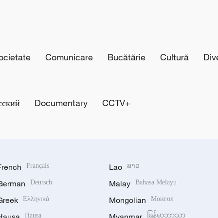
cietate
Comunicare
Bucătărie
Cultură
Div
сский
Documentary
CCTV+
French
Français
Lao
ລາວ
German
Deutsch
Malay
Bahasa Melayu
Greek
Ελληνικά
Mongolian
Монгол
Hausa
Hausa
Myanmar
မြန်မာဘာသာ