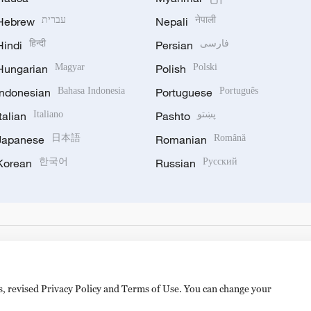
Hebrew
עברית
Nepali
नेपाली
Hindi
हिन्दी
Persian
فارسی
Hungarian
Magyar
Polish
Polski
Indonesian
Bahasa Indonesia
Portuguese
Português
Italian
Italiano
Pashto
پښتو
Japanese
日本語
Romanian
Română
Korean
한국어
Russian
Русский
es, revised Privacy Policy and Terms of Use. You can change your