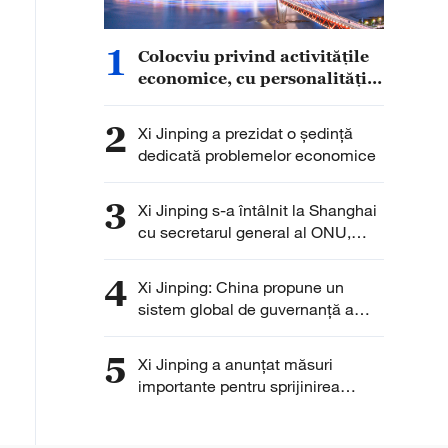
1
Colocviu privind activitățile
economice, cu personalități
din afara PCC
2
Xi Jinping a prezidat o ședință
dedicată problemelor economice
3
Xi Jinping s-a întâlnit la Shanghai
cu secretarul general al ONU,
Antonio Guterres
4
Xi Jinping: China propune un
sistem global de guvernanță a
inteligenței artificiale bazat pe
echitate și cooperare
5
Xi Jinping a anunţat măsuri
importante pentru sprijinirea
dezvoltării globale a IA