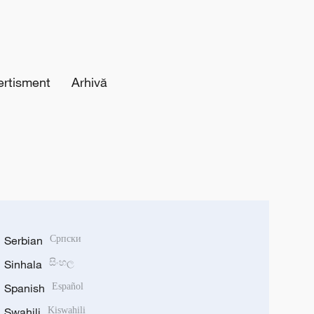
ertisment
Arhivă
Serbian
Српски
Sinhala
සිංහල
Spanish
Español
Swahili
Kiswahili