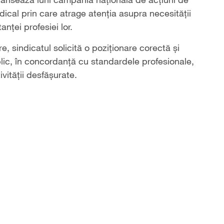
dical prin care atrage atenția asupra necesității
anței profesiei lor.
are, sindicatul solicită o poziționare corectă și
ublic, în concordanță cu standardele profesionale,
ivității desfășurate.