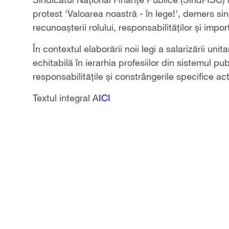
protest 'Valoarea noastră - în lege!', demers sin
recunoașterii rolului, responsabilităților și import
În contextul elaborării noii legi a salarizării unit
echitabilă în ierarhia profesiilor din sistemul p
responsabilitățile și constrângerile specifice act
Textul integral A
ICI