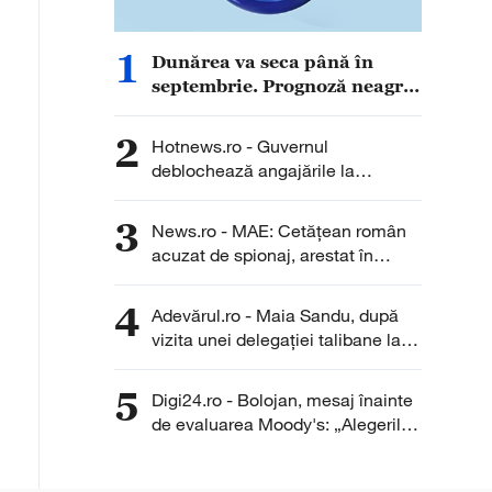
1
Dunărea va seca până în
septembrie. Prognoză neagră
pentru România, în ciuda
ploilor de zilele următoare
2
Hotnews.ro - Guvernul
deblochează angajările la
Transgaz, Transelectrica și
Hidroelectrica: Peste 400 de
3
News.ro - MAE: Cetăţean român
posturi scoase la concurs
acuzat de spionaj, arestat în
Germania/ Nu au fost înregistrate
solicitări de asistenţă consulară
4
Adevărul.ro - Maia Sandu, după
din partea cetăţeanului sau a
vizita unei delegației talibane la
familiei sale
Chișinău: „Este rușinos că
oameni cu funcții înalte nu se
5
Digi24.ro - Bolojan, mesaj înainte
documentează”
de evaluarea Moody's: „Alegerile
din 2028 se apropie. Crește riscul
recăderii în populism și risipă”