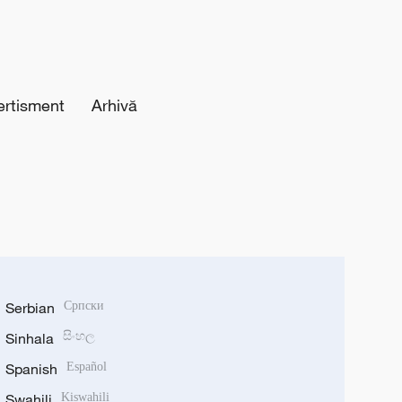
ertisment
Arhivă
Serbian
Српски
Sinhala
සිංහල
Spanish
Español
Swahili
Kiswahili