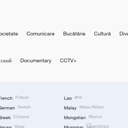
cietate
Comunicare
Bucătărie
Cultură
Div
сский
Documentary
CCTV+
French
Français
Lao
ລາວ
German
Deutsch
Malay
Bahasa Melayu
Greek
Ελληνικά
Mongolian
Монгол
Hausa
Hausa
Myanmar
မြန်မာဘာသာ