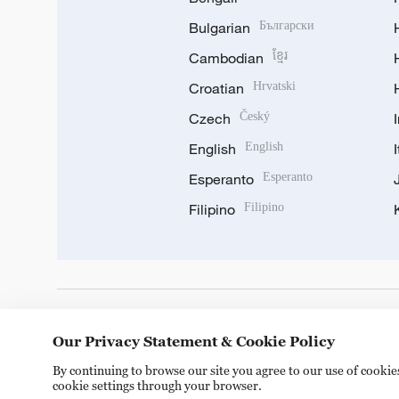
Bulgarian
Български
Cambodian
ខ្មែរ
Croatian
Hrvatski
Czech
Český
English
English
Esperanto
Esperanto
Filipino
Filipino
DOWNLOAD OUR APP
Our Privacy Statement & Cookie Policy
By continuing to browse our site you agree to our use of cooki
cookie settings through your browser.