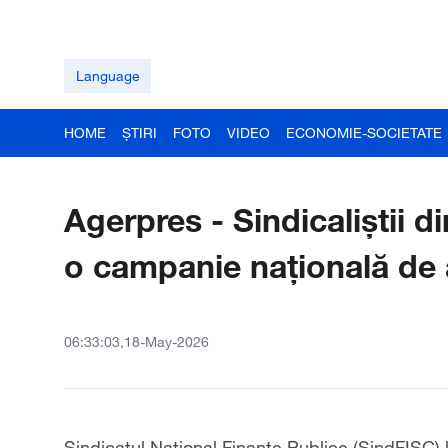
Language
HOME
ȘTIRI
FOTO
VIDEO
ECONOMIE-SOCIETATE
Agerpres - Sindicaliștii di
o campanie națională de 
06:33:03,18-May-2026
Sindicatul Național Finanțe Publice (SindFISC)