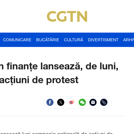
COMUNICARE
BUCĂTĂRIE
CULTURĂ
DIVERTISMENT
ARHI
n finanțe lansează, de luni,
acțiuni de protest
 lansează luni campania națională de acțiuni de