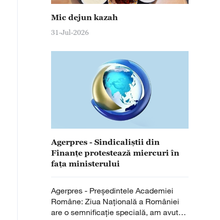
Mic dejun kazah
31-Jul-2026
Agerpres - Sindicaliștii din
Finanțe protestează miercuri în
fața ministerului
Agerpres - Președintele Academiei
Române: Ziua Națională a României
are o semnificație specială, am avut