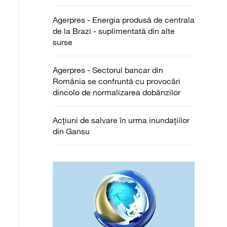
de îndeplinit un plan de țară
Agerpres - Energia produsă de centrala
de la Brazi - suplimentată din alte
surse
Agerpres - Sectorul bancar din
România se confruntă cu provocări
dincolo de normalizarea dobânzilor
Acțiuni de salvare în urma inundațiilor
din Gansu