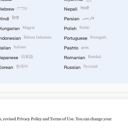
Hebrew
עברית
Nepali
नेपाली
Hindi
हिन्दी
Persian
فارسی
Hungarian
Magyar
Polish
Polski
Indonesian
Bahasa Indonesia
Portuguese
Português
Italian
Italiano
Pashto
پښتو
Japanese
日本語
Romanian
Română
Korean
한국어
Russian
Русский
es, revised Privacy Policy and Terms of Use. You can change your