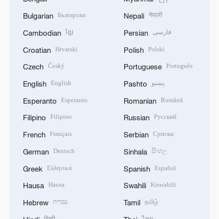
Български
नेपाली
Bulgarian
Nepali
ខ្មែរ
فارسی
Cambodian
Persian
Hrvatski
Polski
Croatian
Polish
Český
Português
Czech
Portuguese
English
پښتو
English
Pashto
Esperanto
Română
Esperanto
Romanian
Filipino
Русский
Filipino
Russian
Français
Српски
French
Serbian
Deutsch
සිංහල
German
Sinhala
Ελληνικά
Español
Greek
Spanish
Hausa
Kiswahili
Hausa
Swahili
עברית
தமிழ்
Hebrew
Tamil
हिन्दी
ไทย