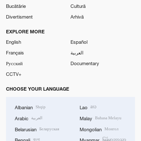
Bucătărie
Cultură
Divertisment
Arhivă
EXPLORE MORE
English
Español
Français
العربية
Русский
Documentary
CCTV+
CHOOSE YOUR LANGUAGE
Shqip
ລາວ
Albanian
Lao
العربية
Bahasa Melayu
Arabic
Malay
Беларуская
Монгол
Belarusian
Mongolian
বাংলা
မြန်မာဘာသာ
Bengali
Myanmar