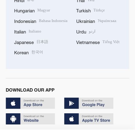
Hindi
Thai
Magyar
Türkçe
Hungarian
Turkish
Bahasa Indonesia
Українська
Indonesian
Ukrainian
Italiano
اردو
Italian
Urdu
日本語
Tiếng Việt
Japanese
Vietnamese
한국어
Korean
DOWNLOAD OUR APP
Copyright © 2024 CGTN.