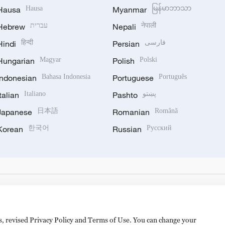
Hausa
Hausa
Myanmar
မြန်မာဘာသာ
Hebrew
עברית
Nepali
नेपाली
Hindi
हिन्दी
Persian
فارسی
Hungarian
Magyar
Polish
Polski
Indonesian
Bahasa Indonesia
Portuguese
Português
Italian
Italiano
Pashto
پښتو
Japanese
日本語
Romanian
Română
Korean
한국어
Russian
Русский
es, revised Privacy Policy and Terms of Use. You can change your