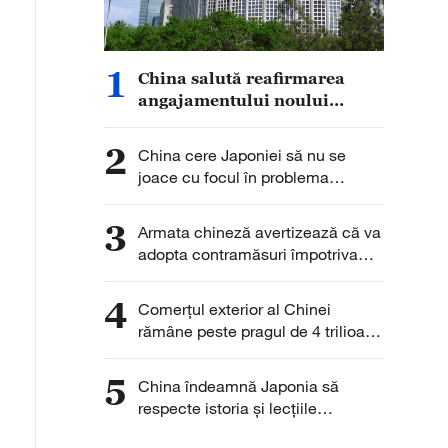
1
China salută reafirmarea
angajamentului noului
guvern al Insulelor Solomon
față de principiul unei
2
China cere Japoniei să nu se
singure Chine
joace cu focul în problema
armelor nucleare
3
Armata chineză avertizează că va
adopta contramăsuri împotriva
provocărilor din Marea Chinei de
Sud
4
Comerțul exterior al Chinei
rămâne peste pragul de 4 trilioane
de yuani pentru a cincea lună
consecutiv
5
China îndeamnă Japonia să
respecte istoria și lecțiile
trecutului