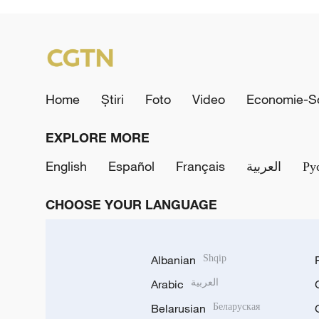
Home
Știri
Foto
Video
Economie-So
EXPLORE MORE
English
Español
Français
العربية
Ру
CHOOSE YOUR LANGUAGE
Albanian
Shqip
Arabic
العربية
Belarusian
Беларуская