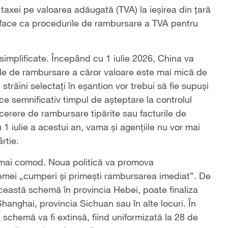
 taxei pe valoarea adăugată (TVA) la ieșirea din țară
va face ca procedurile de rambursare a TVA pentru
simplificate. Începând cu 1 iulie 2026, China va
rile de rambursare a căror valoare este mai mică de
 străini selectați în eșantion vor trebui să fie supuși
uce semnificativ timpul de așteptare la controlul
 cerere de rambursare tipărite sau facturile de
u 1 iulie a acestui an, vama și agențiile nu vor mai
rtie.
e mai comod. Noua politică va promova
hemei „cumperi și primești rambursarea imediat”. De
ceastă schemă în provincia Hebei, poate finaliza
hanghai, provincia Sichuan sau în alte locuri. În
 schemă va fi extinsă, fiind uniformizată la 28 de