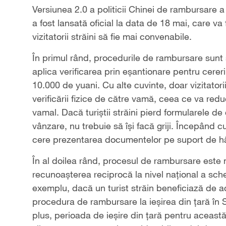
Versiunea 2.0 a politicii Chinei de rambursare a
a fost lansată oficial la data de 18 mai, care 
vizitatorii străini să fie mai convenabile.
În primul rând, procedurile de rambursare sunt 
aplica verificarea prin eșantionare pentru cere
10.000 de yuani. Cu alte cuvinte, doar vizitatorii
verificării fizice de către vamă, ceea ce va red
vamal. Dacă turiștii străini pierd formularele de
vânzare, nu trebuie să își facă griji. Începând c
cere prezentarea documentelor pe suport de hâ
În al doilea rând, procesul de rambursare est
recunoașterea reciprocă la nivel național a sc
exemplu, dacă un turist străin beneficiază de a
procedura de rambursare la ieșirea din țară în S
plus, perioada de ieșire din țară pentru această