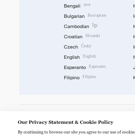
Bengali
বাংলা
Bulgarian
Български
Cambodian
ខ្មែរ
Croatian
Hrvatski
Czech
Český
English
English
Esperanto
Esperanto
Filipino
Filipino
DOWNLOAD OUR APP
Our Privacy Statement & Cookie Policy
By continuing to browse our site you agree to our use of cooki