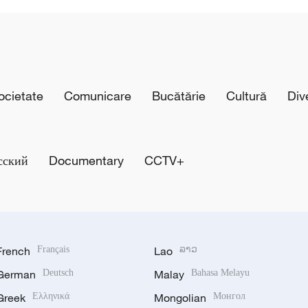
cietate
Comunicare
Bucătărie
Cultură
Div
сский
Documentary
CCTV+
French
Français
Lao
ລາວ
German
Deutsch
Malay
Bahasa Melayu
Greek
Ελληνικά
Mongolian
Монгол