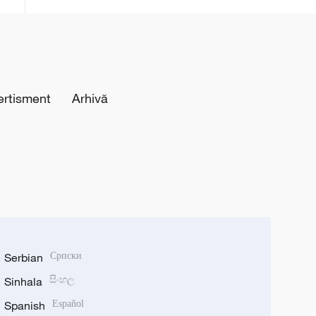
ertisment
Arhivă
Serbian
Српски
Sinhala
සිංහල
Spanish
Español