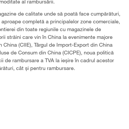
moditate al rambursării.
 magazine de calitate unde să poată face cumpărături,
a aproape completă a principalelor zone comerciale,
rontierei din toate regiunile cu magazinele de
orii străini care vin în China la evenimente majore
n China (CIIE), Târgul de Import-Export din China
roduse de Consum din China (CICPE), noua politică
ii de rambursare a TVA la ieșire în cadrul acestor
ărături, cât și pentru rambursare.