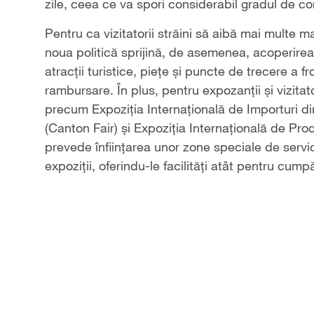
zile, ceea ce va spori considerabil gradul de co
Pentru ca vizitatorii străini să aibă mai multe
noua politică sprijină, de asemenea, acoperire
atracții turistice, piețe și puncte de trecere a f
rambursare. În plus, pentru expozanții și vizitat
precum Expoziția Internațională de Importuri di
(Canton Fair) și Expoziția Internațională de P
prevede înființarea unor zone speciale de servic
expoziții, oferindu-le facilități atât pentru cump