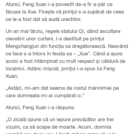
Atunci, Feng Xuan i-a povestit de-a fir a-păr ce
făcuse la Xue. Fireşte că prinţul s-a supărat de ceea
ce le-a fost dat să audă urechilor.
Un an mai târziu, regele statului Qi, dând ascultare
clevetirii unor curteni, l-a destituit pe prinţul
Mengchangjun din funcţia sa dregătorească. Neavând
ce face s-a întors în feuda sa – „Xue”. Când a ajuns
acolo a fost întâmpinat cu mult respect şi căldură de
localnici. Adânc mişcat, prinţul i-a spus lui Feng
Xuan:
„Astăzi, mi-am dat seama de rostul mărinimiei pe
care dumneata mi-ai cumpărat-o.”
Atunci, Feng Xuan i-a răspuns:
„O zicală spune că un iepure prevăzător are trei
vizuini, ca să scape de moarte. Acum, domnia