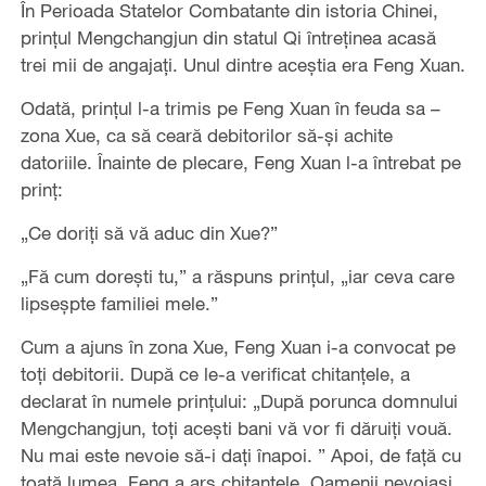
În Perioada Statelor Combatante din istoria Chinei,
prinţul Mengchangjun din statul Qi întreţinea acasă
trei mii de angajaţi. Unul dintre aceştia era Feng Xuan.
Odată, prinţul l-a trimis pe Feng Xuan în feuda sa –
zona Xue, ca să ceară debitorilor să-şi achite
datoriile. Înainte de plecare, Feng Xuan l-a întrebat pe
prinţ:
„Ce doriţi să vă aduc din Xue?”
„Fă cum doreşti tu,” a răspuns prinţul, „iar ceva care
lipseşpte familiei mele.”
Cum a ajuns în zona Xue, Feng Xuan i-a convocat pe
toţi debitorii. După ce le-a verificat chitanţele, a
declarat în numele prinţului: „După porunca domnului
Mengchangjun, toţi aceşti bani vă vor fi dăruiţi vouă.
Nu mai este nevoie să-i daţi înapoi. ” Apoi, de faţă cu
toată lumea, Feng a ars chitanţele. Oamenii nevoiaşi,