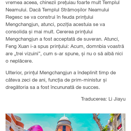
vremea aceea, chinezii preţuiau foarte mult Templul
Neamului. Dacă Templul Strămoşilor Neamului
Regesc se va construi în feuda prinţului
Mengchangjun, atunci, poziţia acestuia se va
consolida şi mai mult. Cererea prinţului
Mengchangjun a fost acceptată de suveran. Atunci,
Feng Xuan i-a spus prinţului: Acum, domnbia voastră
are „trei vizuini”, cum s-ar spune, şi nu o să aibă nici
o neplăcere.
Ulterior, prinţul Mengchangjun a îndeplinit timp de
câteva zeci de ani, funcţia de prim-ministur şi
dregătoria sa a fost încununată de succes.
Traducerea: Li Jiayu