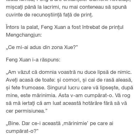
mişcaţi până la lacrimi, nu mai conteneau să spună
cuvinte de recunoştiinţă faţă de prinţ.
Întors la palat, Feng Xuan a fost întrebat de prinţul
Mengchangjun:
„Ce mi-ai adus din zona Xue?”
Feng Xuan i-a răspuns:
„Am văzut că domnia voastră nu duce lipsă de nimic.
Aveţi acasă de toate: şi comori, şi cai de rasă aleasă,
şi fete frumoase. Singurul lucru care vă lipseşte, după
mine, este mărinimia. Asta v-am cumpărat-o. Vă rog
să mă iertaţi că am luat această hotărâre fără să vă
cer permisiunea.”
„Bine. Dar ce-i această ‚mărinimie’ pe care ai
cumpărat-o?”