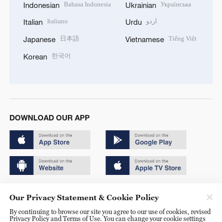
Bahasa Indonesia
Українська
Indonesian
Ukrainian
Italiano
اردو
Italian
Urdu
日本語
Tiếng Việt
Japanese
Vietnamese
한국어
Korean
DOWNLOAD OUR APP
Copyright © 2024 CGTN.
Our Privacy Statement & Cookie Policy
京ICP备20000184号
By continuing to browse our site you agree to our use of cookies, revised
Privacy Policy and Terms of Use. You can change your cookie settings