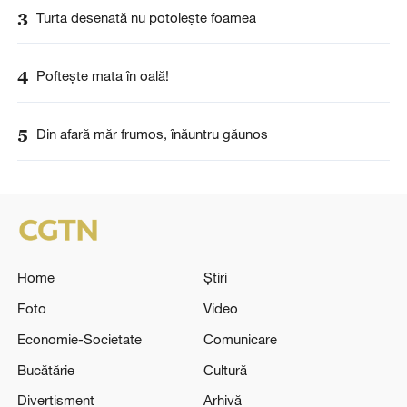
3
Turta desenată nu potoleşte foamea
4
Pofteşte mata în oală!
5
Din afară măr frumos, înăuntru găunos
Home
Știri
Foto
Video
Economie-Societate
Comunicare
Bucătărie
Cultură
Divertisment
Arhivă