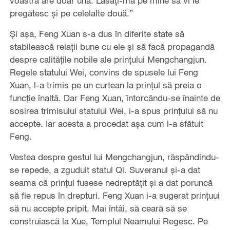
voastră are doar una. Lăsaţi-mă pe mine să vi le
pregătesc şi pe celelalte două.”
Şi aşa, Feng Xuan s-a dus în diferite state să
stabilească relaţii bune cu ele şi să facă propagandă
despre calităţile nobile ale prinţului Mengchangjun.
Regele statului Wei, convins de spusele lui Feng
Xuan, l-a trimis pe un curtean la prinţul să preia o
funcţie înaltă. Dar Feng Xuan, întorcându-se înainte de
sosirea trimisului statului Wei, i-a spus prinţului să nu
accepte. Iar acesta a procedat aşa cum l-a sfătuit
Feng.
Vestea despre gestul lui Mengchangjun, răspândindu-
se repede, a zguduit statul Qi. Suveranul şi-a dat
seama că prinţul fusese nedreptăţit şi a dat poruncă
să fie repus în drepturi. Feng Xuan i-a sugerat prinţuui
să nu accepte pripit. Mai întâi, să ceară să se
construiască la Xue, Templul Neamului Regesc. Pe