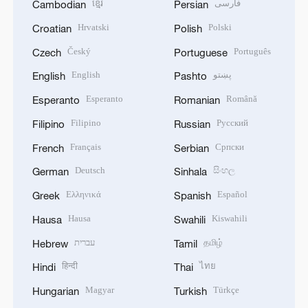
ខ្មែរ
فارسی
Cambodian
Persian
Hrvatski
Polski
Croatian
Polish
Český
Português
Czech
Portuguese
English
پښتو
English
Pashto
Esperanto
Română
Esperanto
Romanian
Filipino
Русский
Filipino
Russian
Français
Српски
French
Serbian
Deutsch
සිංහල
German
Sinhala
Ελληνικά
Español
Greek
Spanish
Hausa
Kiswahili
Hausa
Swahili
עברית
தமிழ்
Hebrew
Tamil
हिन्दी
ไทย
Hindi
Thai
Magyar
Türkçe
Hungarian
Turkish