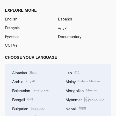
EXPLORE MORE
English
Español
Français
العربية
Русский
Documentary
CCTV+
CHOOSE YOUR LANGUAGE
Shqip
ລາວ
Albanian
Lao
العربية
Bahasa Melayu
Arabic
Malay
Беларуская
Монгол
Belarusian
Mongolian
বাংলা
မြန်မာဘာသာ
Bengali
Myanmar
Български
नेपाली
Bulgarian
Nepali