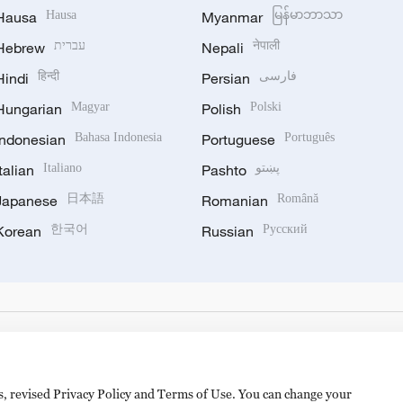
Hausa
Hausa
Myanmar
မြန်မာဘာသာ
Hebrew
עברית
Nepali
नेपाली
Hindi
हिन्दी
Persian
فارسی
Hungarian
Magyar
Polish
Polski
Indonesian
Bahasa Indonesia
Portuguese
Português
Italian
Italiano
Pashto
پښتو
Japanese
日本語
Romanian
Română
Korean
한국어
Russian
Русский
es, revised Privacy Policy and Terms of Use. You can change your