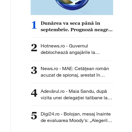
1
Dunărea va seca până în
septembrie. Prognoză neagră
pentru România, în ciuda
ploilor de zilele următoare
2
Hotnews.ro - Guvernul
deblochează angajările la
Transgaz, Transelectrica și
Hidroelectrica: Peste 400 de
3
News.ro - MAE: Cetăţean român
posturi scoase la concurs
acuzat de spionaj, arestat în
Germania/ Nu au fost înregistrate
solicitări de asistenţă consulară
4
Adevărul.ro - Maia Sandu, după
din partea cetăţeanului sau a
vizita unei delegației talibane la
familiei sale
Chișinău: „Este rușinos că
oameni cu funcții înalte nu se
5
Digi24.ro - Bolojan, mesaj înainte
documentează”
de evaluarea Moody's: „Alegerile
din 2028 se apropie. Crește riscul