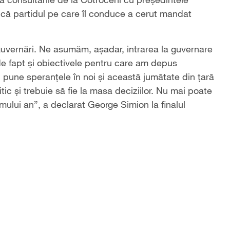
 că partidul pe care îl conduce a cerut mandat
uvernări. Ne asumăm, aşadar, intrarea la guvernare
de fapt şi obiectivele pentru care am depus
pune speranţele în noi şi această jumătate din ţară
ic şi trebuie să fie la masa deciziilor. Nu mai poate
imului an”, a declarat George Simion la finalul