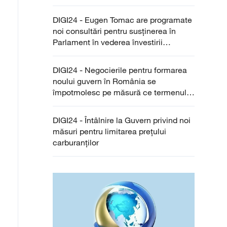
„în zece zile, cam așa”
DIGI24 - Eugen Tomac are programate
noi consultări pentru susţinerea în
Parlament în vederea învestirii
Guvernului
DIGI24 - Negocierile pentru formarea
noului guvern în România se
împotmolesc pe măsură ce termenul
constituţional se apropie de final
DIGI24 - Întâlnire la Guvern privind noi
măsuri pentru limitarea prețului
carburanților