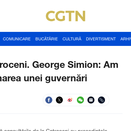
COMUNICARE
BUCĂTĂRIE
CULTURĂ
DIVERTISMENT
ARHI
otroceni. George Simion: Am
area unei guvernări
 consultările de la Cotroceni cu preşedintele