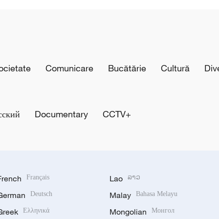
cietate
Comunicare
Bucătărie
Cultură
Div
сский
Documentary
CCTV+
French
Français
Lao
ລາວ
German
Deutsch
Malay
Bahasa Melayu
Greek
Ελληνικά
Mongolian
Монгол