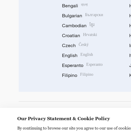
Bengali
বাংলা
Bulgarian
Български
Cambodian
ខ្មែរ
Croatian
Hrvatski
Czech
Český
English
English
Esperanto
Esperanto
Filipino
Filipino
DOWNLOAD OUR APP
Our Privacy Statement & Cookie Policy
By continuing to browse our site you agree to our use of cooki