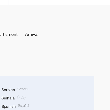
recăderii în populism și risipă”
ertisment
Arhivă
Serbian
Српски
Sinhala
සිංහල
Spanish
Español