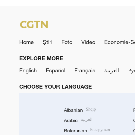
Home
Știri
Foto
Video
Economie-So
EXPLORE MORE
English
Español
Français
العربية
Ру
CHOOSE YOUR LANGUAGE
Albanian
Shqip
Arabic
العربية
Belarusian
Беларуская