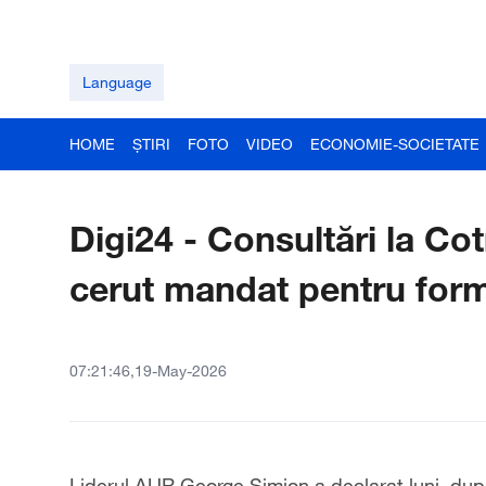
Language
HOME
ȘTIRI
FOTO
VIDEO
ECONOMIE-SOCIETATE
Digi24 - Consultări la C
cerut mandat pentru form
07:21:46,19-May-2026
Liderul AUR George Simion a declarat luni, după