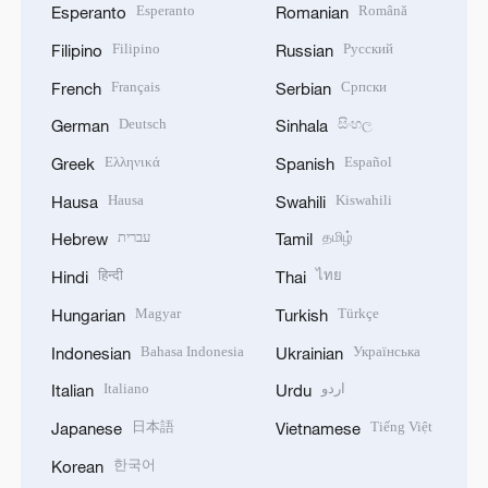
Esperanto
Română
Esperanto
Romanian
Filipino
Русский
Filipino
Russian
Français
Српски
French
Serbian
Deutsch
සිංහල
German
Sinhala
Ελληνικά
Español
Greek
Spanish
Hausa
Kiswahili
Hausa
Swahili
עברית
தமிழ்
Hebrew
Tamil
हिन्दी
ไทย
Hindi
Thai
Magyar
Türkçe
Hungarian
Turkish
Bahasa Indonesia
Українська
Indonesian
Ukrainian
Italiano
اردو
Italian
Urdu
日本語
Tiếng Việt
Japanese
Vietnamese
한국어
Korean