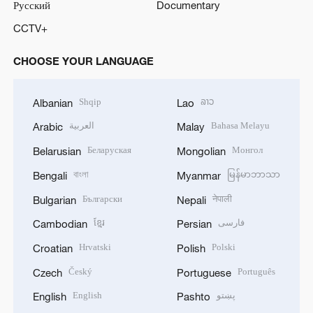
Русский
Documentary
CCTV+
CHOOSE YOUR LANGUAGE
Shqip
ລາວ
Albanian
Lao
العربية
Bahasa Melayu
Arabic
Malay
Беларуская
Монгол
Belarusian
Mongolian
বাংলা
မြန်မာဘာသာ
Bengali
Myanmar
Български
नेपाली
Bulgarian
Nepali
ខ្មែរ
فارسی
Cambodian
Persian
Hrvatski
Polski
Croatian
Polish
Český
Português
Czech
Portuguese
English
پښتو
English
Pashto