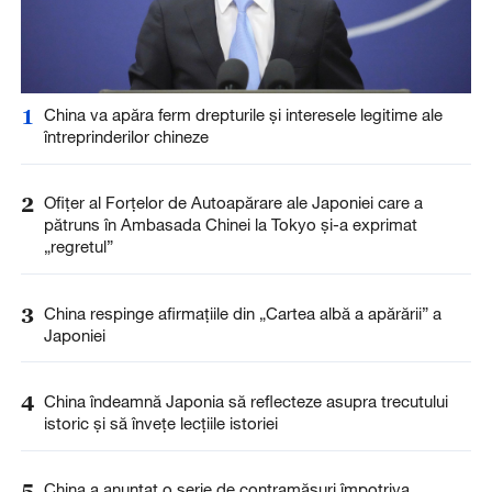
1
China va apăra ferm drepturile și interesele legitime ale
întreprinderilor chineze
2
Ofițer al Forțelor de Autoapărare ale Japoniei care a
pătruns în Ambasada Chinei la Tokyo și-a exprimat
„regretul”
3
China respinge afirmațiile din „Cartea albă a apărării” a
Japoniei
4
China îndeamnă Japonia să reflecteze asupra trecutului
istoric și să învețe lecțiile istoriei
5
China a anunţat o serie de contramăsuri împotriva