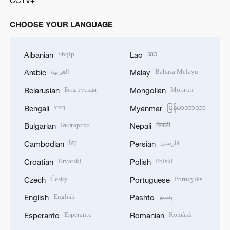
CCTV+
CHOOSE YOUR LANGUAGE
Shqip
ລາວ
Albanian
Lao
العربية
Bahasa Melayu
Arabic
Malay
Беларуская
Монгол
Belarusian
Mongolian
বাংলা
မြန်မာဘာသာ
Bengali
Myanmar
Български
नेपाली
Bulgarian
Nepali
ខ្មែរ
فارسی
Cambodian
Persian
Hrvatski
Polski
Croatian
Polish
Český
Português
Czech
Portuguese
English
پښتو
English
Pashto
Esperanto
Română
Esperanto
Romanian