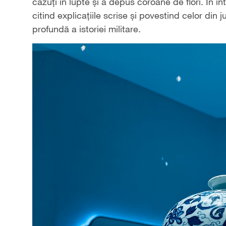
căzuți în lupte și a depus coroane de flori. În int
citind explicațiile scrise și povestind celor di
profundă a istoriei militare.