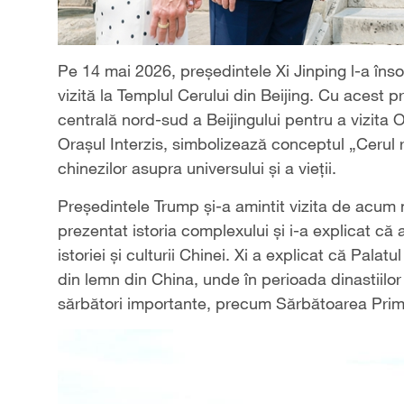
Pe 14 mai 2026, președintele Xi Jinping l-a îns
vizită la Templul Cerului din Beijing. Cu acest p
centrală nord-sud a Beijingului pentru a vizita 
Orașul Interzis, simbolizează conceptul „Cerul r
chinezilor asupra universului și a vieții.
Președintele Trump și-a amintit vizita de acum n
prezentat istoria complexului și i-a explicat că
istoriei și culturii Chinei. Xi a explicat că Pal
din lemn din China, unde în perioada dinastiilo
sărbători importante, precum Sărbătoarea Prim