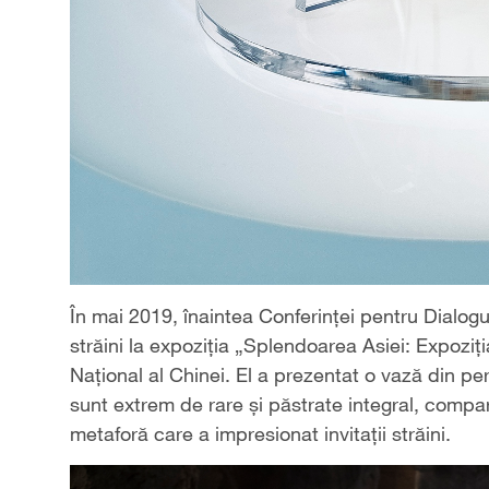
În mai 2019, înaintea Conferinței pentru Dialogul Ci
străini la expoziția „Splendoarea Asiei: Expoziția
Național al Chinei. El a prezentat o vază din pe
sunt extrem de rare și păstrate integral, compa
metaforă care a impresionat invitații străini.