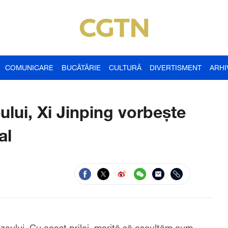
COMUNICARE
BUCĂTĂRIE
CULTURĂ
DIVERTISMENT
ARHI
lui, Xi Jinping vorbește
al
ului. Cu acest prilej, merită să ascultăm cum