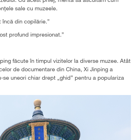
ențele sale cu muzeele.
încă din copilărie.”
fost profund impresionat.”
nping făcute în timpul vizitelor la diverse muzee. Atât
pul celor de documentare din China, Xi Jinping a
-se uneori chiar drept „ghid” pentru a populariza