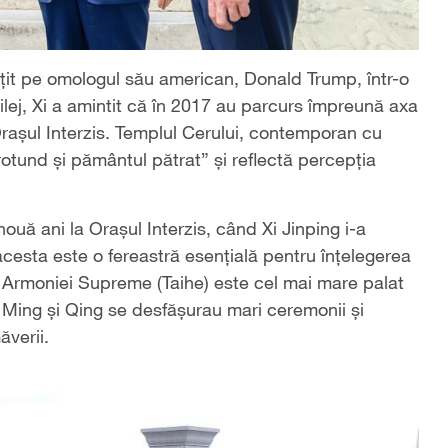
oțit pe omologul său american, Donald Trump, într-o
rilej, Xi a amintit că în 2017 au parcurs împreună axa
Orașul Interzis. Templul Cerului, contemporan cu
otund și pământul pătrat” și reflectă percepția
ouă ani la Orașul Interzis, când Xi Jinping i-a
 acesta este o fereastră esențială pentru înțelegerea
atul Armoniei Supreme (Taihe) este cel mai mare palat
r Ming și Qing se desfășurau mari ceremonii și
ăverii.