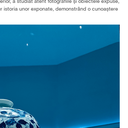
erior, a studiat atent fotografiile și obiectele expuse,
n jur istoria unor exponate, demonstrând o cunoaștere