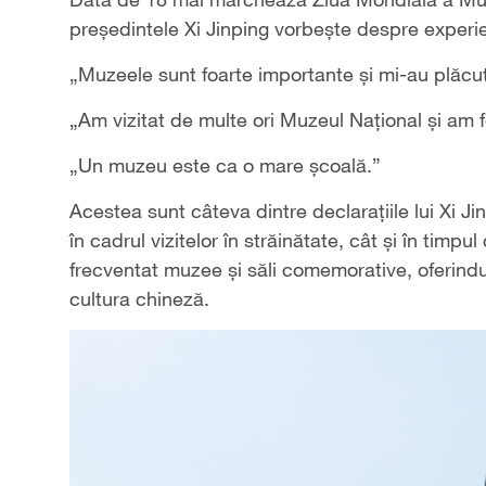
președintele Xi Jinping vorbește despre experi
„Muzeele sunt foarte importante și mi-au plăcut 
„Am vizitat de multe ori Muzeul Național și am 
„Un muzeu este ca o mare școală.”
Acestea sunt câteva dintre declarațiile lui Xi Ji
în cadrul vizitelor în străinătate, cât și în tim
frecventat muzee și săli comemorative, oferindu
cultura chineză.