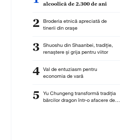
alcoolică de 2.300 de ani
2
Broderia etnică apreciată de
tinerii din orașe
3
Shuoshu din Shaanbei, tradiție,
renaștere și grija pentru viitor
4
Val de entuziasm pentru
economia de vară
5
Yu Chungeng transformă tradiția
bărcilor dragon într-o afacere de
succes