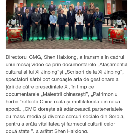
Directorul CMG, Shen Haixiong, a transmis în cadrul
unui mesaj video că prin documentarele „Atașamentul
cultural al lui Xi Jinping”și „Scrisori de la Xi Jinping”,
spectatori sârbi pot cunoaște arta de gestionare a
țării de către președintele Xi, în timp ce
documentarele „Măiestrii chinezești”, „Patrimoniu
herbal”reflectă China reală și multilaterală din noua
epocă. „CMG dorește să adâncească parteneriatele
cu mass-media și diverse cercuri sociale din Serbia,
pentru a arăta vitalitatea și farmecul culturii celor
două state ”, a arătat Shen Haixiong.