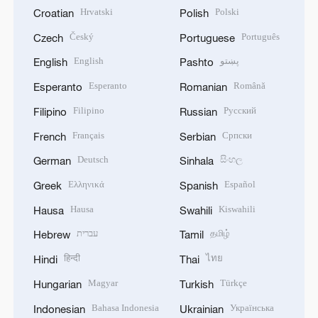
Hrvatski
Polski
Croatian
Polish
Český
Português
Czech
Portuguese
English
پښتو
English
Pashto
Esperanto
Română
Esperanto
Romanian
Filipino
Русский
Filipino
Russian
Français
Српски
French
Serbian
Deutsch
සිංහල
German
Sinhala
Ελληνικά
Español
Greek
Spanish
Hausa
Kiswahili
Hausa
Swahili
עברית
தமிழ்
Hebrew
Tamil
हिन्दी
ไทย
Hindi
Thai
Magyar
Türkçe
Hungarian
Turkish
Bahasa Indonesia
Українська
Indonesian
Ukrainian