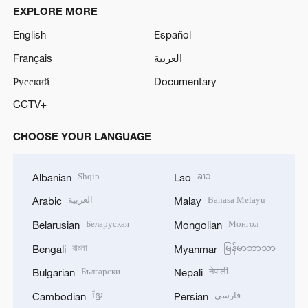
EXPLORE MORE
English
Español
Français
العربية
Русский
Documentary
CCTV+
CHOOSE YOUR LANGUAGE
Shqip
ລາວ
Albanian
Lao
العربية
Bahasa Melayu
Arabic
Malay
Беларуская
Монгол
Belarusian
Mongolian
বাংলা
မြန်မာဘာသာ
Bengali
Myanmar
Български
नेपाली
Bulgarian
Nepali
ខ្មែរ
فارسی
Cambodian
Persian