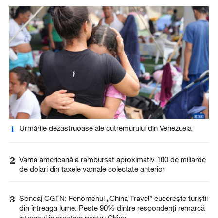
1
Urmările dezastruoase ale cutremurului din Venezuela
2
Vama americană a rambursat aproximativ 100 de miliarde
de dolari din taxele vamale colectate anterior
3
Sondaj CGTN: Fenomenul „China Travel” cucerește turiștii
din întreaga lume. Peste 90% dintre respondenți remarcă
interesul în creștere pentru China