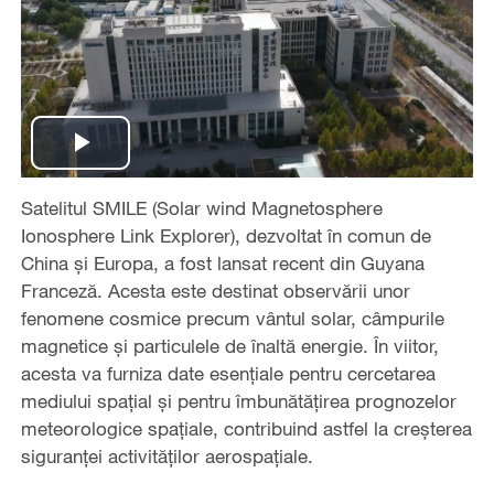
Play
Satelitul SMILE (Solar wind Magnetosphere
Video
Ionosphere Link Explorer), dezvoltat în comun de
China și Europa, a fost lansat recent din Guyana
Franceză. Acesta este destinat observării unor
fenomene cosmice precum vântul solar, câmpurile
magnetice și particulele de înaltă energie. În viitor,
acesta va furniza date esențiale pentru cercetarea
mediului spațial și pentru îmbunătățirea prognozelor
meteorologice spațiale, contribuind astfel la creșterea
siguranței activităților aerospațiale.