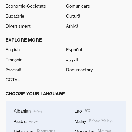
Economie-Societate
Comunicare
Bucătărie
Cultură
Divertisment
Arhivă
EXPLORE MORE
English
Español
Français
العربية
Русский
Documentary
CCTV+
CHOOSE YOUR LANGUAGE
Shqip
ລາວ
Albanian
Lao
العربية
Bahasa Melayu
Arabic
Malay
Беларуская
Монгол
Belarusian
Mongolian