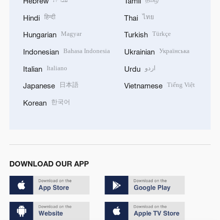
Hebrew
Tamil
हिन्दी
ไทย
Hindi
Thai
Magyar
Türkçe
Hungarian
Turkish
Bahasa Indonesia
Українська
Indonesian
Ukrainian
Italiano
اردو
Italian
Urdu
日本語
Tiếng Việt
Japanese
Vietnamese
한국어
Korean
DOWNLOAD OUR APP