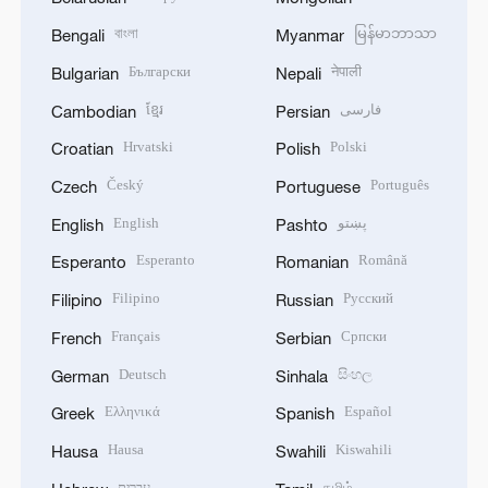
বাংলা
မြန်မာဘာသာ
Bengali
Myanmar
Български
नेपाली
Bulgarian
Nepali
ខ្មែរ
فارسی
Cambodian
Persian
Hrvatski
Polski
Croatian
Polish
Český
Português
Czech
Portuguese
English
پښتو
English
Pashto
Esperanto
Română
Esperanto
Romanian
Filipino
Русский
Filipino
Russian
Français
Српски
French
Serbian
Deutsch
සිංහල
German
Sinhala
Ελληνικά
Español
Greek
Spanish
Hausa
Kiswahili
Hausa
Swahili
עברית
தமிழ்