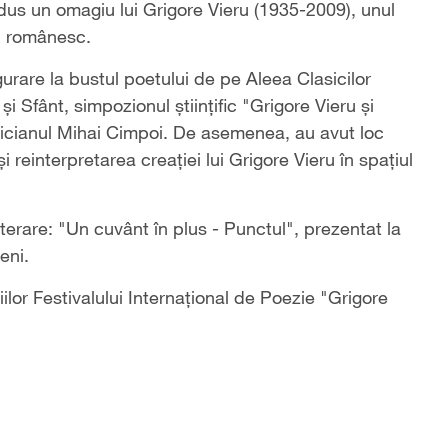
s un omagiu lui Grigore Vieru (1935-2009), unul
ui românesc.
urare la bustul poetului de pe Aleea Clasicilor
 Sfânt, simpozionul științific "Grigore Vieru și
icianul Mihai Cimpoi. De asemenea, au avut loc
 reinterpretarea creației lui Grigore Vieru în spațiul
iterare: "Un cuvânt în plus - Punctul", prezentat la
eni.
lor Festivalului Internațional de Poezie "Grigore