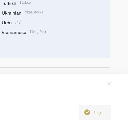
Turkish
Türkçe
Ukrainian
Українська
Urdu
اردو
Vietnamese
Tiếng Việt
I agree
6