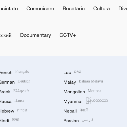
cietate
Comunicare
Bucătărie
Cultură
Div
сский
Documentary
CCTV+
French
Français
Lao
ລາວ
German
Deutsch
Malay
Bahasa Melayu
Greek
Ελληνικά
Mongolian
Монгол
Hausa
Hausa
Myanmar
မြန်မာဘာသာ
Hebrew
עברית
Nepali
नेपाली
Hindi
हिन्दी
Persian
فارسی