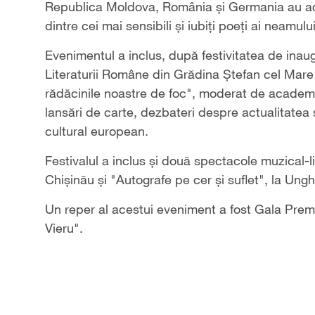
Republica Moldova, România și Germania au adu
dintre cei mai sensibili și iubiți poeți ai neamul
Evenimentul a inclus, după festivitatea de inaug
Literaturii Române din Grădina Ștefan cel Mare și
rădăcinile noastre de foc", moderat de academ
lansări de carte, dezbateri despre actualitatea și
cultural european.
Festivalul a inclus și două spectacole muzical-l
Chișinău și "Autografe pe cer și suflet", la Ungh
Un reper al acestui eveniment a fost Gala Premii
Vieru".