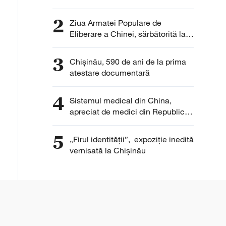
autoturisme pentru
Republica Moldova
2
Ziua Armatei Populare de
Eliberare a Chinei, sărbătorită la
Chișinău
3
Chișinău, 590 de ani de la prima
atestare documentară
4
Sistemul medical din China,
apreciat de medici din Republica
Moldova pentru eficiență și
digitalizare
5
„Firul identității”, expoziție inedită
vernisată la Chișinău