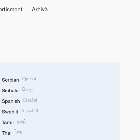
ertisment
Arhivă
Serbian
Српски
Sinhala
සිංහල
Spanish
Español
Swahili
Kiswahili
Tamil
தமிழ்
Thai
ไทย