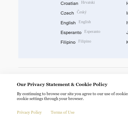
Croatian
Hrvatski
Czech
Český
English
English
Esperanto
Esperanto
Filipino
Filipino
DOWNLOAD OUR APP
Our Privacy Statement & Cookie Policy
By continuing to browse our site you agree to our use of cooki
cookie settings through your browser.
Privacy Policy
Terms of Use
Copyright © 2024 CGTN.
京ICP备20000184号
京公网安