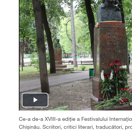
Play
Video
Ce-a de-a XVIII-a ediție a Festivalului Internați
Chișinău. Scriitori, critici literari, traducători, 