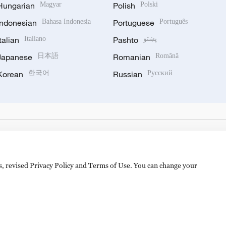
Hungarian
Magyar
Polish
Polski
Indonesian
Bahasa Indonesia
Portuguese
Português
Italian
Italiano
Pashto
پښتو
Japanese
日本語
Romanian
Română
Korean
한국어
Russian
Русский
es, revised Privacy Policy and Terms of Use. You can change your
备 11010502050052号
Disinformation report hotline: 010-8506146