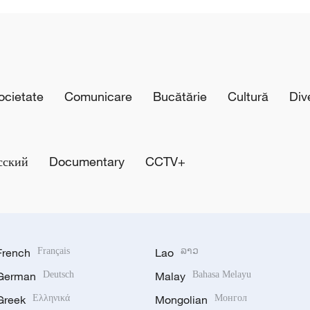
cietate
Comunicare
Bucătărie
Cultură
Div
сский
Documentary
CCTV+
French
Français
Lao
ລາວ
German
Deutsch
Malay
Bahasa Melayu
Greek
Ελληνικά
Mongolian
Монгол