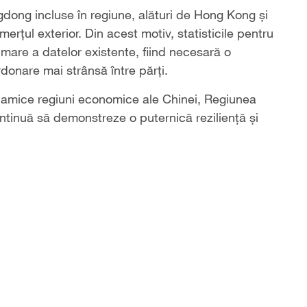
dong incluse în regiune, alături de Hong Kong și
rțul exterior. Din acest motiv, statisticile pentru
umare a datelor existente, fiind necesară o
donare mai strânsă între părți.
namice regiuni economice ale Chinei, Regiunea
nuă să demonstreze o puternică reziliență și