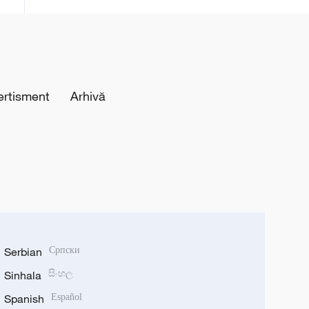
ertisment
Arhivă
Serbian
Српски
Sinhala
සිංහල
Spanish
Español