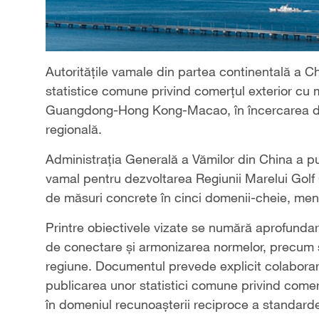
Autoritățile vamale din partea continentală a 
statistice comune privind comerțul exterior cu 
Guangdong-Hong Kong-Macao, în încercarea de 
regională.
Administrația Generală a Vămilor din China a pu
vamal pentru dezvoltarea Regiunii Marelui Go
de măsuri concrete în cinci domenii-cheie, meni
Printre obiectivele vizate se numără aprofundar
de conectare și armonizarea normelor, precum și
regiune. Documentul prevede explicit colabora
publicarea unor statistici comune privind comer
în domeniul recunoașterii reciproce a standardel