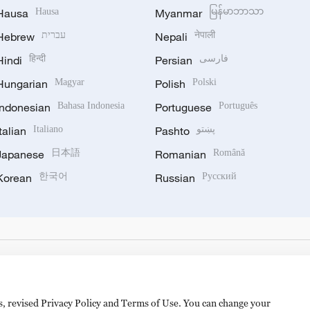
Hausa
Hausa
Myanmar
မြန်မာဘာသာ
Hebrew
עברית
Nepali
नेपाली
Hindi
हिन्दी
Persian
فارسی
Hungarian
Magyar
Polish
Polski
Indonesian
Bahasa Indonesia
Portuguese
Português
Italian
Italiano
Pashto
پښتو
Japanese
日本語
Romanian
Română
Korean
한국어
Russian
Русский
es, revised Privacy Policy and Terms of Use. You can change your