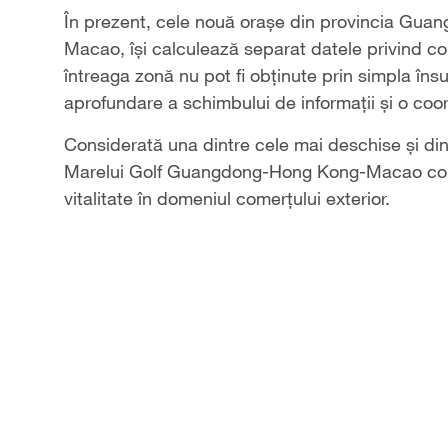
În prezent, cele nouă orașe din provincia Guang
Macao, își calculează separat datele privind come
întreaga zonă nu pot fi obținute prin simpla îns
aprofundare a schimbului de informații și o coor
Considerată una dintre cele mai deschise și di
Marelui Golf Guangdong-Hong Kong-Macao conti
vitalitate în domeniul comerțului exterior.