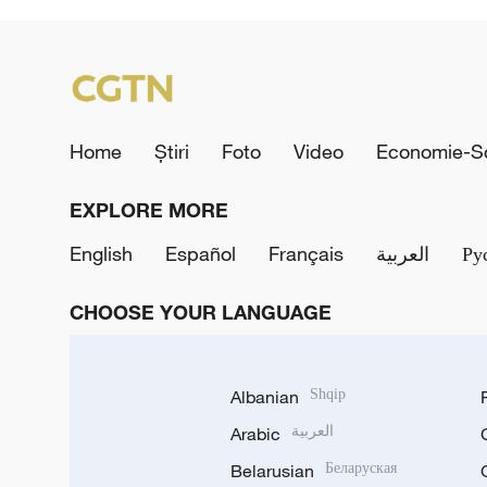
Home
Știri
Foto
Video
Economie-So
EXPLORE MORE
English
Español
Français
العربية
Ру
CHOOSE YOUR LANGUAGE
Albanian
Shqip
Arabic
العربية
Belarusian
Беларуская