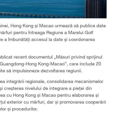
Chinei, Hong Kong și Macao urmează să publice date
mărfuri pentru întreaga Regiune a Marelui Golf
a îmbunătăți accesul la date și coordonarea
blicat recent documentul „Măsuri privind sprijinul
lf Guangdong-Hong Kong-Macao”, care include 20
te să impulsioneze dezvoltarea regiunii.
ea integrării regionale, consolidarea mecanismelor
 creșterea nivelului de integrare a pieței din
rea cu Hong Kong și Macao pentru elaborarea și
țul exterior cu mărfuri, dar și promovarea cooperării
or și procedurilor.