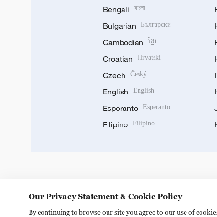
Bengali
বাংলা
Bulgarian
Български
Cambodian
ខ្មែរ
Croatian
Hrvatski
Czech
Český
English
English
Esperanto
Esperanto
Filipino
Filipino
DOWNLOAD OUR APP
Our Privacy Statement & Cookie Policy
By continuing to browse our site you agree to our use of cooki