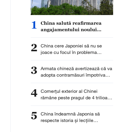
1
China salută reafirmarea
angajamentului noului
guvern al Insulelor Solomon
față de principiul unei
2
China cere Japoniei să nu se
singure Chine
joace cu focul în problema
armelor nucleare
3
Armata chineză avertizează că va
adopta contramăsuri împotriva
provocărilor din Marea Chinei de
Sud
4
Comerțul exterior al Chinei
rămâne peste pragul de 4 trilioane
de yuani pentru a cincea lună
consecutiv
5
China îndeamnă Japonia să
respecte istoria și lecțiile
trecutului