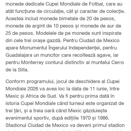
monede dedicate Cupei Mondiale de Fotbal, care au
atât funcțiune de circulație, cât și caracter de colecție.
Acestea includ monede bimetale de 20 de pesos,
monede de argint de 10 pesos și monede de aur de
25 de pesos. Modelele de pe monede sunt inspirate
din cele trei orașe gazdă. Pentru Ciudad de Mexico
apare Monumentul Îngerului Independenței, pentru
Guadalajara un muncitor care recoltează agave, iar
pentru Monterrey conturul distinctiv al muntelui Cerro
de la Silla.
Conform programului, jocul de deschidere al Cupei
Mondiale 2026 va avea loc la data de 11 iunie, între
Mexic și Africa de Sud. Va fi pentru prima dată în
istoria Cupei Mondiale când turneul este organizat de
trei țări, și a treia oară când Mexic găzduiește
evenimentul sportiv, după edițiile 1970 și 1986.
Stadionul Ciudad de Mexico va deveni primul stadion