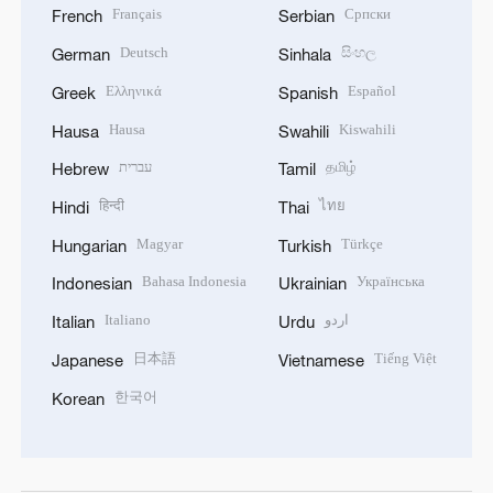
Français
Српски
French
Serbian
Deutsch
සිංහල
German
Sinhala
Ελληνικά
Español
Greek
Spanish
Hausa
Kiswahili
Hausa
Swahili
עברית
தமிழ்
Hebrew
Tamil
हिन्दी
ไทย
Hindi
Thai
Magyar
Türkçe
Hungarian
Turkish
Bahasa Indonesia
Українська
Indonesian
Ukrainian
Italiano
اردو
Italian
Urdu
日本語
Tiếng Việt
Japanese
Vietnamese
한국어
Korean