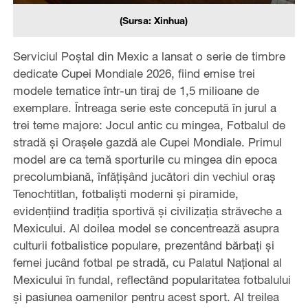
(Sursa: Xinhua)
Serviciul Poștal din Mexic a lansat o serie de timbre
dedicate Cupei Mondiale 2026, fiind emise trei
modele tematice într-un tiraj de 1,5 milioane de
exemplare. Întreaga serie este concepută în jurul a
trei teme majore: Jocul antic cu mingea, Fotbalul de
stradă și Orașele gazdă ale Cupei Mondiale. Primul
model are ca temă sporturile cu mingea din epoca
precolumbiană, înfățișând jucători din vechiul oraș
Tenochtitlan, fotbaliști moderni și piramide,
evidențiind tradiția sportivă și civilizația străveche a
Mexicului. Al doilea model se concentrează asupra
culturii fotbalistice populare, prezentând bărbați și
femei jucând fotbal pe stradă, cu Palatul Național al
Mexicului în fundal, reflectând popularitatea fotbalului
și pasiunea oamenilor pentru acest sport. Al treilea