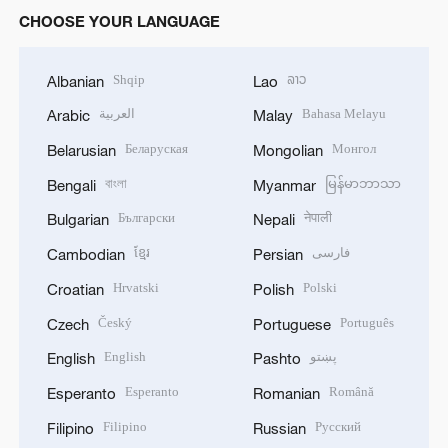
CHOOSE YOUR LANGUAGE
Shqip
ລາວ
Albanian
Lao
العربية
Bahasa Melayu
Arabic
Malay
Беларуская
Монгол
Belarusian
Mongolian
বাংলা
မြန်မာဘာသာ
Bengali
Myanmar
Български
नेपाली
Bulgarian
Nepali
ខ្មែរ
فارسی
Cambodian
Persian
Hrvatski
Polski
Croatian
Polish
Český
Português
Czech
Portuguese
English
پښتو
English
Pashto
Esperanto
Română
Esperanto
Romanian
Filipino
Русский
Filipino
Russian