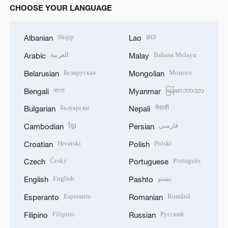
CHOOSE YOUR LANGUAGE
Shqip
ລາວ
Albanian
Lao
العربية
Bahasa Melayu
Arabic
Malay
Беларуская
Монгол
Belarusian
Mongolian
বাংলা
မြန်မာဘာသာ
Bengali
Myanmar
Български
नेपाली
Bulgarian
Nepali
ខ្មែរ
فارسی
Cambodian
Persian
Hrvatski
Polski
Croatian
Polish
Český
Português
Czech
Portuguese
English
پښتو
English
Pashto
Esperanto
Română
Esperanto
Romanian
Filipino
Русский
Filipino
Russian