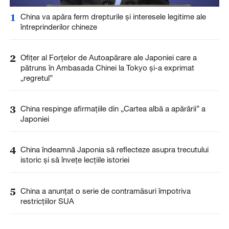
1
China va apăra ferm drepturile și interesele legitime ale
întreprinderilor chineze
2
Ofițer al Forțelor de Autoapărare ale Japoniei care a
pătruns în Ambasada Chinei la Tokyo și-a exprimat
„regretul”
3
China respinge afirmațiile din „Cartea albă a apărării” a
Japoniei
4
China îndeamnă Japonia să reflecteze asupra trecutului
istoric și să învețe lecțiile istoriei
5
China a anunţat o serie de contramăsuri împotriva
restricţiilor SUA