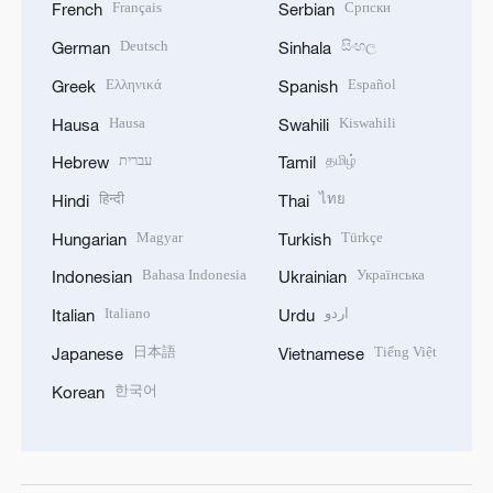
Français
Српски
French
Serbian
Deutsch
සිංහල
German
Sinhala
Ελληνικά
Español
Greek
Spanish
Hausa
Kiswahili
Hausa
Swahili
עברית
தமிழ்
Hebrew
Tamil
हिन्दी
ไทย
Hindi
Thai
Magyar
Türkçe
Hungarian
Turkish
Bahasa Indonesia
Українська
Indonesian
Ukrainian
Italiano
اردو
Italian
Urdu
日本語
Tiếng Việt
Japanese
Vietnamese
한국어
Korean