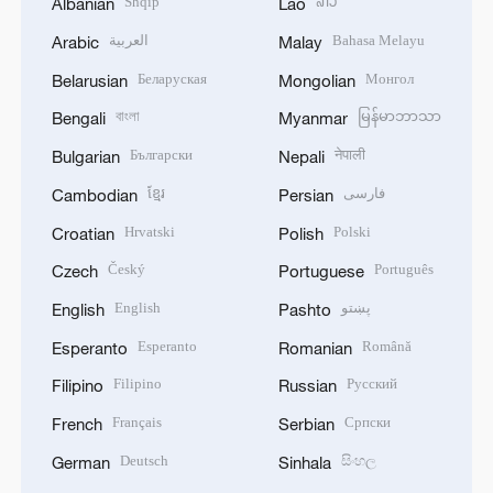
Shqip
ລາວ
Albanian
Lao
العربية
Bahasa Melayu
Arabic
Malay
Беларуская
Монгол
Belarusian
Mongolian
বাংলা
မြန်မာဘာသာ
Bengali
Myanmar
Български
नेपाली
Bulgarian
Nepali
ខ្មែរ
فارسی
Cambodian
Persian
Hrvatski
Polski
Croatian
Polish
Český
Português
Czech
Portuguese
English
پښتو
English
Pashto
Esperanto
Română
Esperanto
Romanian
Filipino
Русский
Filipino
Russian
Français
Српски
French
Serbian
Deutsch
සිංහල
German
Sinhala