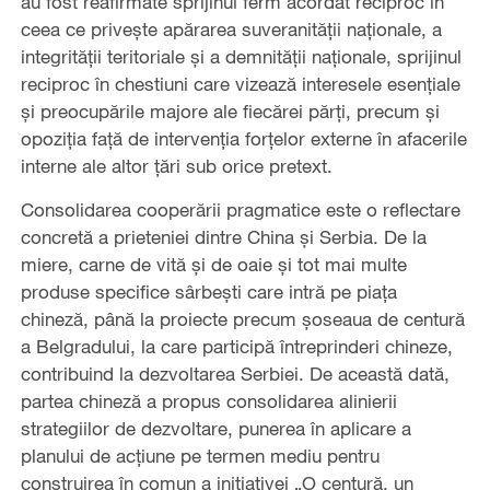
au fost reafirmate sprijinul ferm acordat reciproc în
ceea ce privește apărarea suveranității naționale, a
integrității teritoriale și a demnității naționale, sprijinul
reciproc în chestiuni care vizează interesele esențiale
și preocupările majore ale fiecărei părți, precum și
opoziția față de intervenția forțelor externe în afacerile
interne ale altor țări sub orice pretext.
Consolidarea cooperării pragmatice este o reflectare
concretă a prieteniei dintre China și Serbia. De la
miere, carne de vită și de oaie și tot mai multe
produse specifice sârbești care intră pe piața
chineză, până la proiecte precum șoseaua de centură
a Belgradului, la care participă întreprinderi chineze,
contribuind la dezvoltarea Serbiei. De această dată,
partea chineză a propus consolidarea alinierii
strategiilor de dezvoltare, punerea în aplicare a
planului de acțiune pe termen mediu pentru
construirea în comun a inițiativei „O centură, un