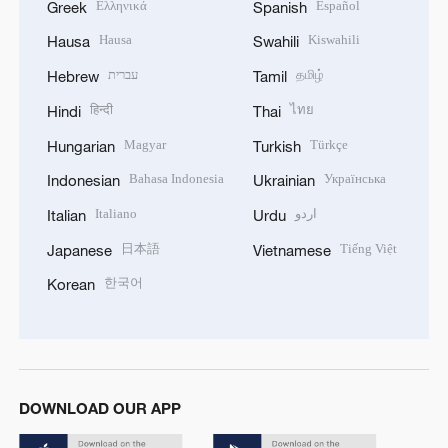
Ελληνικά
Español
Greek
Spanish
Hausa
Kiswahili
Hausa
Swahili
עברית
தமிழ்
Hebrew
Tamil
हिन्दी
ไทย
Hindi
Thai
Magyar
Türkçe
Hungarian
Turkish
Bahasa Indonesia
Українська
Indonesian
Ukrainian
Italiano
اردو
Italian
Urdu
日本語
Tiếng Việt
Japanese
Vietnamese
한국어
Korean
DOWNLOAD OUR APP