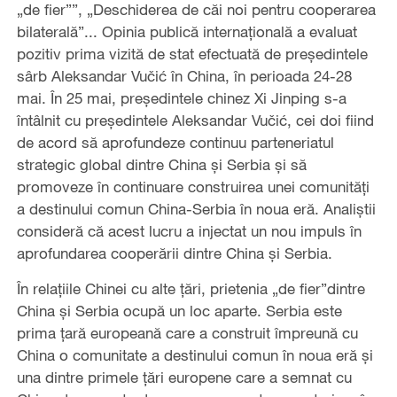
„de fier””, „Deschiderea de căi noi pentru cooperarea
bilaterală”... Opinia publică internațională a evaluat
pozitiv prima vizită de stat efectuată de președintele
sârb Aleksandar Vučić în China, în perioada 24-28
mai. În 25 mai, președintele chinez Xi Jinping s-a
întâlnit cu președintele Aleksandar Vučić, cei doi fiind
de acord să aprofundeze continuu parteneriatul
strategic global dintre China și Serbia și să
promoveze în continuare construirea unei comunități
a destinului comun China-Serbia în noua eră. Analiștii
consideră că acest lucru a injectat un nou impuls în
aprofundarea cooperării dintre China și Serbia.
În relațiile Chinei cu alte țări, prietenia „de fier”dintre
China și Serbia ocupă un loc aparte. Serbia este
prima țară europeană care a construit împreună cu
China o comunitate a destinului comun în noua eră și
una dintre primele țări europene care a semnat cu