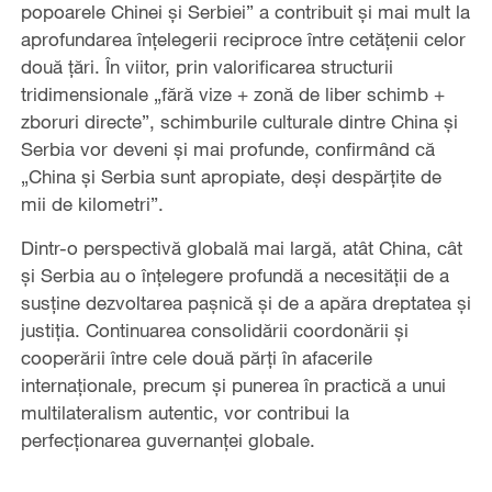
popoarele Chinei și Serbiei” a contribuit și mai mult la
aprofundarea înțelegerii reciproce între cetățenii celor
două țări. În viitor, prin valorificarea structurii
tridimensionale „fără vize + zonă de liber schimb +
zboruri directe”, schimburile culturale dintre China și
Serbia vor deveni și mai profunde, confirmând că
„China și Serbia sunt apropiate, deși despărțite de
mii de kilometri”.
Dintr-o perspectivă globală mai largă, atât China, cât
și Serbia au o înțelegere profundă a necesității de a
susține dezvoltarea pașnică și de a apăra dreptatea și
justiția. Continuarea consolidării coordonării și
cooperării între cele două părți în afacerile
internaționale, precum și punerea în practică a unui
multilateralism autentic, vor contribui la
perfecționarea guvernanței globale.