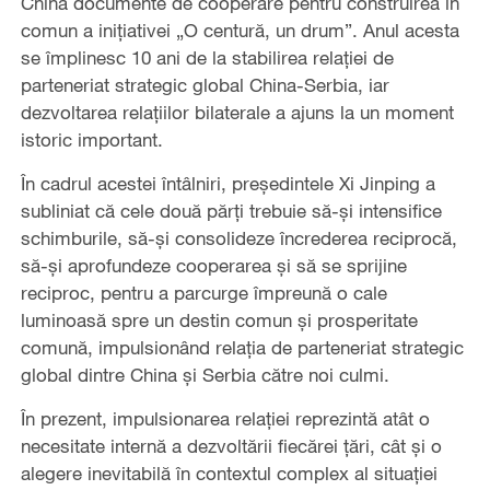
China documente de cooperare pentru construirea în
comun a inițiativei „O centură, un drum”. Anul acesta
se împlinesc 10 ani de la stabilirea relației de
parteneriat strategic global China-Serbia, iar
dezvoltarea relațiilor bilaterale a ajuns la un moment
istoric important.
În cadrul acestei întâlniri, președintele Xi Jinping a
subliniat că cele două părți trebuie să-și intensifice
schimburile, să-și consolideze încrederea reciprocă,
să-și aprofundeze cooperarea și să se sprijine
reciproc, pentru a parcurge împreună o cale
luminoasă spre un destin comun și prosperitate
comună, impulsionând relația de parteneriat strategic
global dintre China și Serbia către noi culmi.
În prezent, impulsionarea relației reprezintă atât o
necesitate internă a dezvoltării fiecărei țări, cât și o
alegere inevitabilă în contextul complex al situației