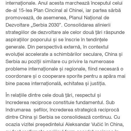
internaționale. Anul acesta marchează începutul celui
de-al 15-lea Plan Cincinal al Chinei, iar partea sârbă
promovează, de asemenea, Planul Național de
Dezvoltare „Serbia 2030”. Consolidarea alinierii
strategiilor de dezvoltare ale celor două țări răspunde
aspirațiilor poporului și se înscrie în tendințele
generale. Din perspectivă externă, în contextul
evoluției accelerate a schimbărilor seculare, China și
Serbia au poziții similare cu privire la numeroase
probleme internaționale și regionale, fiind necesară o
coordonare și o cooperare sporite pentru a apăra mai
bine pacea internațională, echitatea și justiția.
În relațiile dintre cele două țări, respectul și
încrederea reciproce constituie fundamentul. Sub
îndrumarea șefilor, încrederea strategică reciprocă
dintre China și Serbia se consolidează continuu. Cu
ocazia vizitei președintelui Aleksandar Vučić în China,