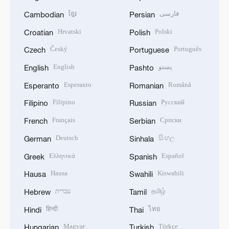
ខ្មែរ
فارسی
Cambodian
Persian
Hrvatski
Polski
Croatian
Polish
Český
Português
Czech
Portuguese
English
پښتو
English
Pashto
Esperanto
Română
Esperanto
Romanian
Filipino
Русский
Filipino
Russian
Français
Српски
French
Serbian
Deutsch
සිංහල
German
Sinhala
Ελληνικά
Español
Greek
Spanish
Hausa
Kiswahili
Hausa
Swahili
עברית
தமிழ்
Hebrew
Tamil
हिन्दी
ไทย
Hindi
Thai
Magyar
Türkçe
Hungarian
Turkish