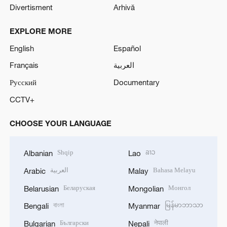
Divertisment
Arhivă
EXPLORE MORE
English
Español
Français
العربية
Русский
Documentary
CCTV+
CHOOSE YOUR LANGUAGE
Shqip
ລາວ
Albanian
Lao
العربية
Bahasa Melayu
Arabic
Malay
Беларуская
Монгол
Belarusian
Mongolian
বাংলা
မြန်မာဘာသာ
Bengali
Myanmar
Български
नेपाली
Bulgarian
Nepali