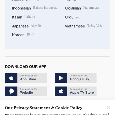
Bahasa Indonesia
Українська
Indonesian
Ukrainian
Italiano
اردو
Italian
Urdu
日本語
Tiếng Việt
Japanese
Vietnamese
한국어
Korean
DOWNLOAD OUR APP
Copyright © 2024 CGTN.
Our Privacy Statement & Cookie Policy
京ICP备20000184号
By continuing to browse our site you agree to our use of cookies, revised