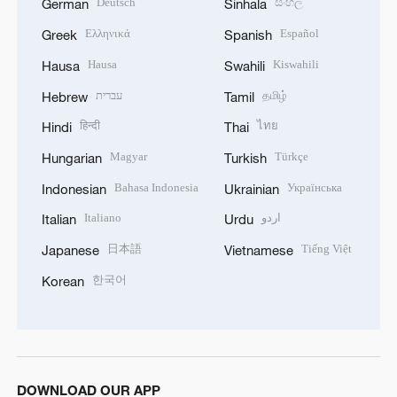
Deutsch
සිංහල
German
Sinhala
Ελληνικά
Español
Greek
Spanish
Hausa
Kiswahili
Hausa
Swahili
עברית
தமிழ்
Hebrew
Tamil
हिन्दी
ไทย
Hindi
Thai
Magyar
Türkçe
Hungarian
Turkish
Bahasa Indonesia
Українська
Indonesian
Ukrainian
Italiano
اردو
Italian
Urdu
日本語
Tiếng Việt
Japanese
Vietnamese
한국어
Korean
DOWNLOAD OUR APP