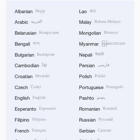
Shqip
ລາວ
Albanian
Lao
العربية
Bahasa Melayu
Arabic
Malay
Беларуская
Монгол
Belarusian
Mongolian
বাংলা
မြန်မာဘာသာ
Bengali
Myanmar
Български
नेपाली
Bulgarian
Nepali
ខ្មែរ
فارسی
Cambodian
Persian
Hrvatski
Polski
Croatian
Polish
Český
Português
Czech
Portuguese
English
پښتو
English
Pashto
Esperanto
Română
Esperanto
Romanian
Filipino
Русский
Filipino
Russian
Français
Српски
French
Serbian