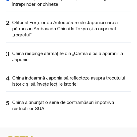
întreprinderilor chineze
2
Ofițer al Forțelor de Autoapărare ale Japoniei care a
pătruns în Ambasada Chinei la Tokyo și-a exprimat
„regretul”
3
China respinge afirmațiile din „Cartea albă a apărării” a
Japoniei
4
China îndeamnă Japonia să reflecteze asupra trecutului
istoric și să învețe lecțiile istoriei
5
China a anunţat o serie de contramăsuri împotriva
restricţiilor SUA