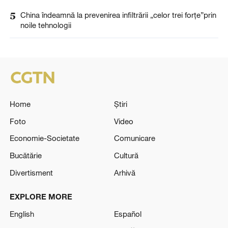
5
China îndeamnă la prevenirea infiltrării „celor trei forțe”prin
noile tehnologii
Home
Știri
Foto
Video
Economie-Societate
Comunicare
Bucătărie
Cultură
Divertisment
Arhivă
EXPLORE MORE
English
Español