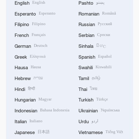
English
پښتو
English
Pashto
Esperanto
Română
Esperanto
Romanian
Filipino
Русский
Filipino
Russian
Français
Српски
French
Serbian
Deutsch
සිංහල
German
Sinhala
Ελληνικά
Español
Greek
Spanish
Hausa
Kiswahili
Hausa
Swahili
עברית
தமிழ்
Hebrew
Tamil
हिन्दी
ไทย
Hindi
Thai
Magyar
Türkçe
Hungarian
Turkish
Bahasa Indonesia
Українська
Indonesian
Ukrainian
Italiano
اردو
Italian
Urdu
日本語
Tiếng Việt
Japanese
Vietnamese