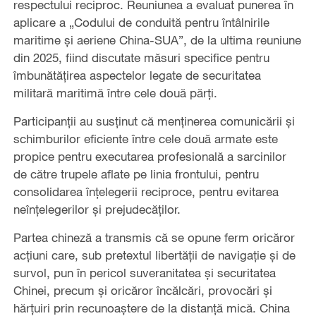
respectului reciproc. Reuniunea a evaluat punerea în
aplicare a „Codului de conduită pentru întâlnirile
maritime și aeriene China-SUA”, de la ultima reuniune
din 2025, fiind discutate măsuri specifice pentru
îmbunătățirea aspectelor legate de securitatea
militară maritimă între cele două părți.
Participanții au susținut că menținerea comunicării și
schimburilor eficiente între cele două armate este
propice pentru executarea profesională a sarcinilor
de către trupele aflate pe linia frontului, pentru
consolidarea înțelegerii reciproce, pentru evitarea
neînțelegerilor și prejudecăților.
Partea chineză a transmis că se opune ferm oricăror
acțiuni care, sub pretextul libertății de navigație și de
survol, pun în pericol suveranitatea și securitatea
Chinei, precum și oricăror încălcări, provocări și
hărțuiri prin recunoaștere de la distanță mică. China