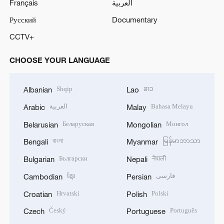
Français
العربية
Русский
Documentary
CCTV+
CHOOSE YOUR LANGUAGE
Shqip
ລາວ
Albanian
Lao
العربية
Bahasa Melayu
Arabic
Malay
Беларуская
Монгол
Belarusian
Mongolian
বাংলা
မြန်မာဘာသာ
Bengali
Myanmar
Български
नेपाली
Bulgarian
Nepali
ខ្មែរ
فارسی
Cambodian
Persian
Hrvatski
Polski
Croatian
Polish
Český
Português
Czech
Portuguese