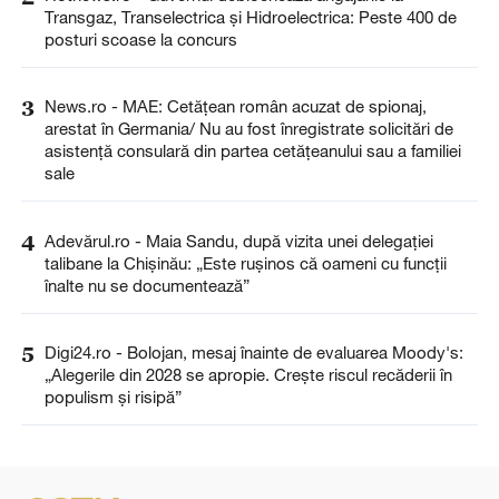
Transgaz, Transelectrica și Hidroelectrica: Peste 400 de
posturi scoase la concurs
3
News.ro - MAE: Cetăţean român acuzat de spionaj,
arestat în Germania/ Nu au fost înregistrate solicitări de
asistenţă consulară din partea cetăţeanului sau a familiei
sale
4
Adevărul.ro - Maia Sandu, după vizita unei delegației
talibane la Chișinău: „Este rușinos că oameni cu funcții
înalte nu se documentează”
5
Digi24.ro - Bolojan, mesaj înainte de evaluarea Moody's:
„Alegerile din 2028 se apropie. Crește riscul recăderii în
populism și risipă”