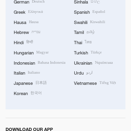
Deutsch
සිංහල
German
Sinhala
Ελληνικά
Español
Greek
Spanish
Hausa
Kiswahili
Hausa
Swahili
עברית
தமிழ்
Hebrew
Tamil
हिन्दी
ไทย
Hindi
Thai
Magyar
Türkçe
Hungarian
Turkish
Bahasa Indonesia
Українська
Indonesian
Ukrainian
Italiano
اردو
Italian
Urdu
日本語
Tiếng Việt
Japanese
Vietnamese
한국어
Korean
DOWNLOAD OUR APP