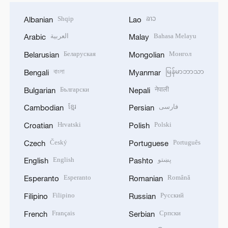
Shqip
ລາວ
Albanian
Lao
العربية
Bahasa Melayu
Arabic
Malay
Беларуская
Монгол
Belarusian
Mongolian
বাংলা
မြန်မာဘာသာ
Bengali
Myanmar
Български
नेपाली
Bulgarian
Nepali
ខ្មែរ
فارسی
Cambodian
Persian
Hrvatski
Polski
Croatian
Polish
Český
Português
Czech
Portuguese
English
پښتو
English
Pashto
Esperanto
Română
Esperanto
Romanian
Filipino
Русский
Filipino
Russian
Français
Српски
French
Serbian