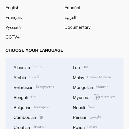
English
Español
Français
العربية
Русский
Documentary
CCTV+
CHOOSE YOUR LANGUAGE
Shqip
ລາວ
Albanian
Lao
العربية
Bahasa Melayu
Arabic
Malay
Беларуская
Монгол
Belarusian
Mongolian
বাংলা
မြန်မာဘာသာ
Bengali
Myanmar
Български
नेपाली
Bulgarian
Nepali
ខ្មែរ
فارسی
Cambodian
Persian
Hrvatski
Polski
Croatian
Polish