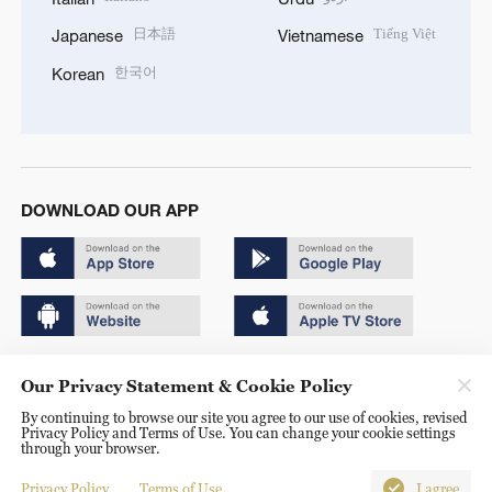
日本語
Tiếng Việt
Japanese
Vietnamese
한국어
Korean
DOWNLOAD OUR APP
Copyright © 2024 CGTN.
Our Privacy Statement & Cookie Policy
京ICP备20000184号
By continuing to browse our site you agree to our use of cookies, revised
Privacy Policy and Terms of Use. You can change your cookie settings
京公网安备 11010502050052号
through your browser.
Disinformation report hotline: 010-85061466
Privacy Policy
Terms of Use
I agree