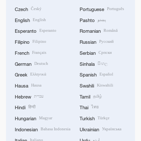
Český
Português
Czech
Portuguese
English
پښتو
English
Pashto
Esperanto
Română
Esperanto
Romanian
Filipino
Русский
Filipino
Russian
Français
Српски
French
Serbian
Deutsch
සිංහල
German
Sinhala
Ελληνικά
Español
Greek
Spanish
Hausa
Kiswahili
Hausa
Swahili
עברית
தமிழ்
Hebrew
Tamil
हिन्दी
ไทย
Hindi
Thai
Magyar
Türkçe
Hungarian
Turkish
Bahasa Indonesia
Українська
Indonesian
Ukrainian
Italiano
اردو
Italian
Urdu