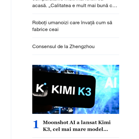
acasă. „Calitatea e mult mai bună ca
la noi, prețurile mai mici”
Roboți umanoizi care învață cum să
fabrice ceai
Consensul de la Zhengzhou
1
Moonshot AI a lansat Kimi
K3, cel mai mare model
lingvistic open-source din