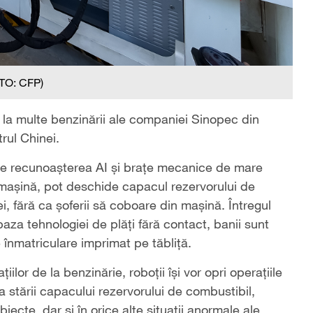
TO: CFP)
nță la multe benzinării ale companiei Sinopec din
rul Chinei.
ă pe recunoașterea AI și brațe mecanice de mare
e mașină, pot deschide capacul rezervorului de
i, fără ca șoferii să coboare din mașină. Întregul
a tehnologiei de plăți fără contact, banii sunt
 înmatriculare imprimat pe tăbliță.
ilor de la benzinărie, roboții își vor opri operațiile
a stării capacului rezervorului de combustibil,
iecte, dar și în orice alte situații anormale ale