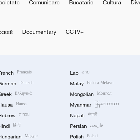
cietate
Comunicare
Bucătărie
Cultură
Div
сский
Documentary
CCTV+
French
Français
Lao
ລາວ
German
Deutsch
Malay
Bahasa Melayu
Greek
Ελληνικά
Mongolian
Монгол
Hausa
Hausa
Myanmar
မြန်မာဘာသာ
Hebrew
עברית
Nepali
नेपाली
Hindi
हिन्दी
Persian
فارسی
Hungarian
Magyar
Polish
Polski