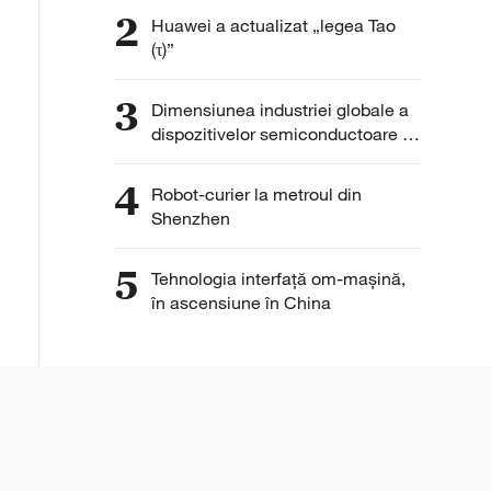
lume
2
Huawei a actualizat „legea Tao
(τ)”
3
Dimensiunea industriei globale a
dispozitivelor semiconductoare ar
atinge 10 trilioane de yuani
4
Robot-curier la metroul din
Shenzhen
5
Tehnologia interfață om-mașină,
în ascensiune în China