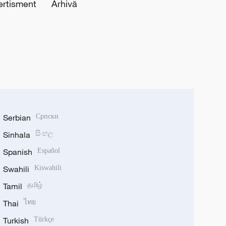
ertisment
Arhivă
Serbian
Српски
Sinhala
සිංහල
Spanish
Español
Swahili
Kiswahili
Tamil
தமிழ்
Thai
ไทย
Turkish
Türkçe