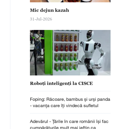
Mic dejun kazah
31-Jul-2026
Roboți inteligenți la CISCE
Foping: Răcoare, bambus și urși panda
- vacanța care îți vindecă sufletul
Adevărul - Țările în care românii își fac
cumpărăturile mult mai ieftin ca