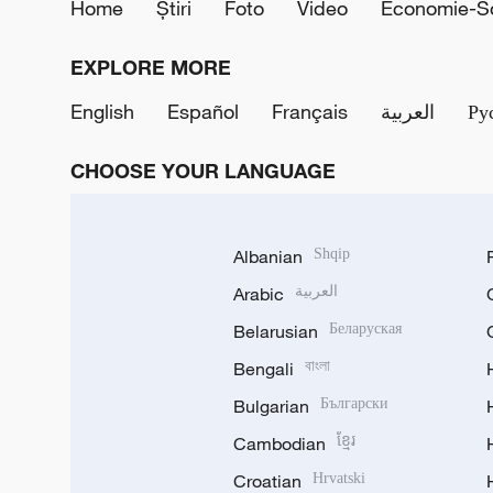
Home
Știri
Foto
Video
Economie-So
EXPLORE MORE
English
Español
Français
العربية
Ру
CHOOSE YOUR LANGUAGE
Albanian
Shqip
Arabic
العربية
Belarusian
Беларуская
Bengali
বাংলা
Bulgarian
Български
Cambodian
ខ្មែរ
Croatian
Hrvatski