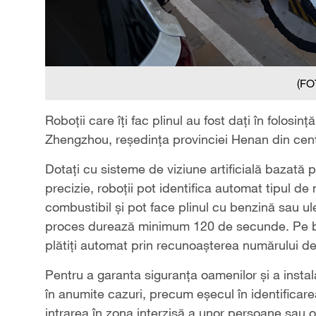
(FO
Roboții care îți fac plinul au fost dați în folosi
Zhengzhou, reședința provinciei Henan din cent
Dotați cu sisteme de viziune artificială bazat
precizie, roboții pot identifica automat tipul d
combustibil și pot face plinul cu benzină sau ule
proces durează minimum 120 de secunde. Pe baz
plătiți automat prin recunoașterea numărului de
Pentru a garanta siguranța oamenilor și a instalați
în anumite cazuri, precum eșecul în identificare
intrarea în zona interzisă a unor persoane sau ob